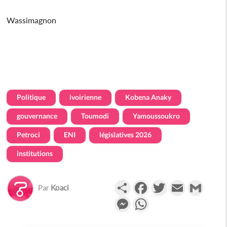
Wassimagnon
Politique
ivoirienne
Kobena Anaky
gouvernance
Toumodi
Yamoussoukro
Petroci
ENI
législatives 2026
institutions
Partager
Facebook
Twitter
Email
Gmail
Par
Koaci
Messenger
WhatsApp