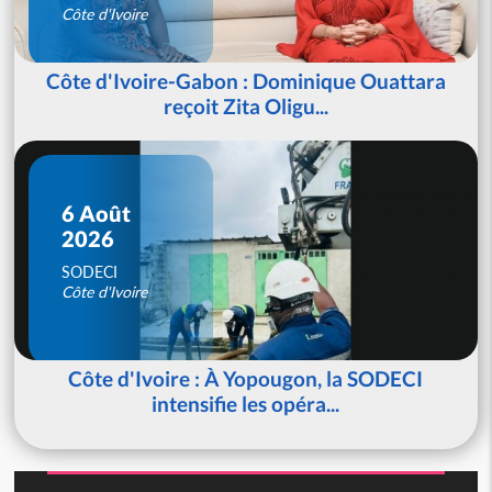
Côte d'Ivoire
Côte d'Ivoire-Gabon : Dominique Ouattara
reçoit Zita Oligu...
6 Août
2026
SODECI
Côte d'Ivoire
Côte d'Ivoire : À Yopougon, la SODECI
intensifie les opéra...