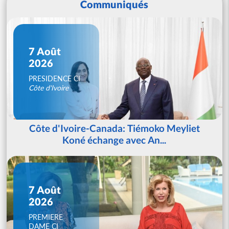
Communiqués
7 Août
2026
PRESIDENCE CI
Côte d'Ivoire
Côte d'Ivoire-Canada: Tiémoko Meyliet
Koné échange avec An...
7 Août
2026
PREMIERE
DAME CI