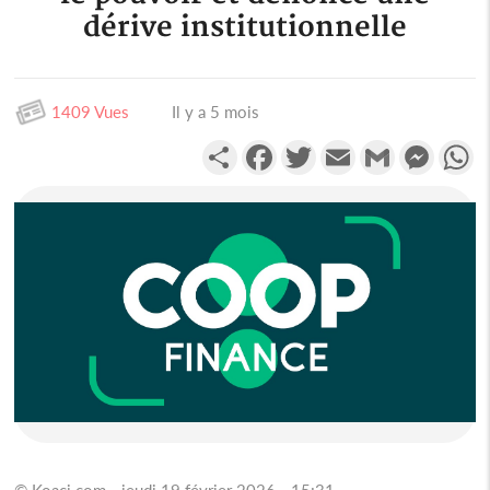
dérive institutionnelle
1409 Vues
Il y a 5 mois
Partager
Facebook
Twitter
Email
Gmail
Messen
W
© Koaci.com - jeudi 19 février 2026 - 15:31