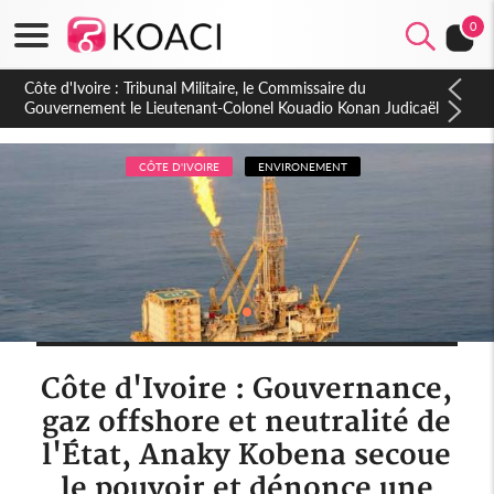
0
Burkina Faso : hausse de 75 FCFA du prix du litre du diesel à
la pompe
CÔTE D'IVOIRE
ENVIRONEMENT
Côte d'Ivoire : Gouvernance,
gaz offshore et neutralité de
l'État, Anaky Kobena secoue
le pouvoir et dénonce une