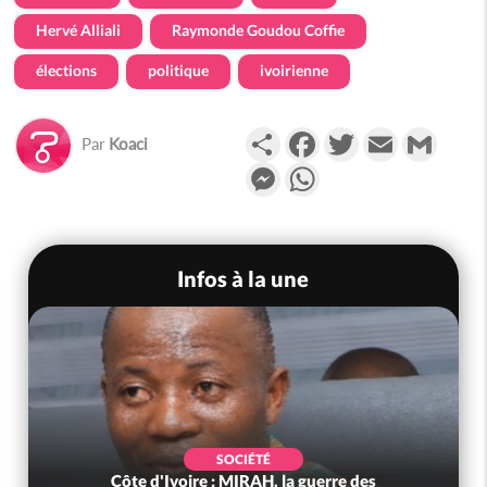
Hervé Alliali
Raymonde Goudou Coffie
élections
politique
ivoirienne
Partager
Facebook
Twitter
Email
Gmail
Par
Koaci
Messenger
WhatsApp
Infos à la une
SOCIÉTÉ
Côte d'Ivoire : MIRAH, la guerre des