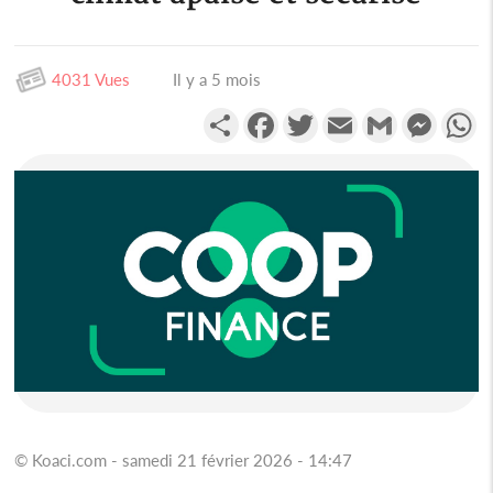
4031 Vues
Il y a 5 mois
Partager
Facebook
Twitter
Email
Gmail
Messen
W
© Koaci.com - samedi 21 février 2026 - 14:47