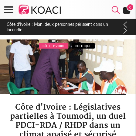
0
Côte d'Ivoire : Séileu, la célébration de la fête nationale
transformée en vaste campagne contre les produits
dépigmentants dangereux
CÔTE D'IVOIRE
POLITIQUE
Côte d'Ivoire : Législatives
partielles à Toumodi, un duel
PDCI-RDA / RHDP dans un
climat apaisé et sécurisé