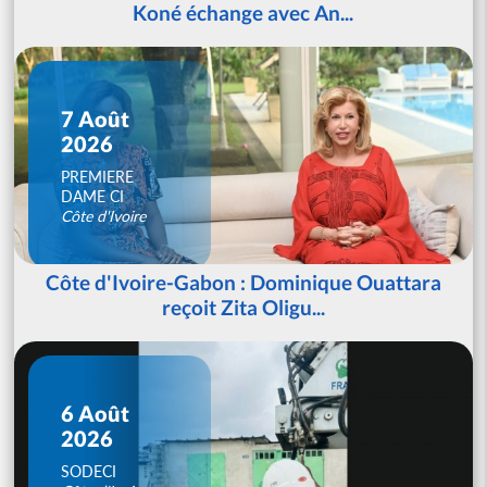
Koné échange avec An...
7 Août
2026
PREMIERE
DAME CI
Côte d'Ivoire
Côte d'Ivoire-Gabon : Dominique Ouattara
reçoit Zita Oligu...
6 Août
2026
SODECI