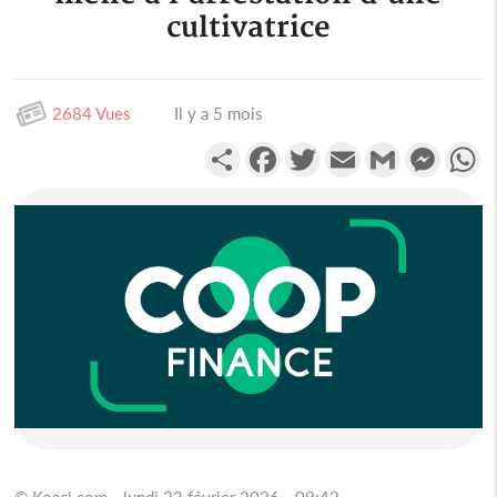
cultivatrice
2684 Vues
Il y a 5 mois
Partager
Facebook
Twitter
Email
Gmail
Messen
W
© Koaci.com - lundi 23 février 2026 - 09:42