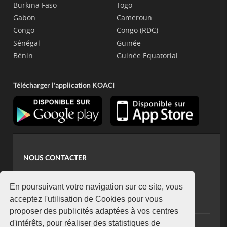
Burkina Faso
Togo
Gabon
Cameroun
Congo
Congo (RDC)
Sénégal
Guinée
Bénin
Guinée Equatorial
Télécharger l'application KOACI
NOUS CONTACTER
contact@koaci.com
koaci@yahoo.fr
En poursuivant votre navigation sur ce site, vous
+225 07 08 85 52 93
acceptez l'utilisation de Cookies pour vous
proposer des publicités adaptées à vos centres
d'intérêts, pour réaliser des statistiques de