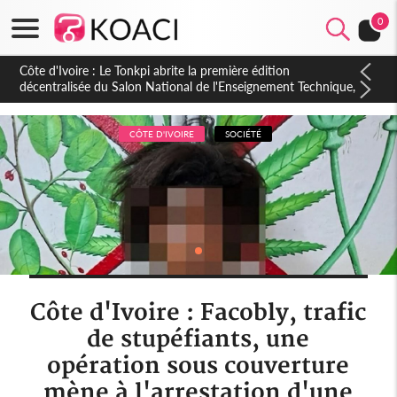
0
Côte d'Ivoire : PPA-CI, Gbagbo délègue une partie de ses
prérogatives de président à 05 cadres, vers sa retraite
politique ?
CÔTE D'IVOIRE
SOCIÉTÉ
Côte d'Ivoire : Facobly, trafic
de stupéfiants, une
opération sous couverture
mène à l'arrestation d'une