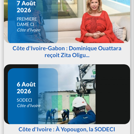
7 Août
2026
PREMIERE
DAME CI
Côte d'Ivoire
Côte d'Ivoire-Gabon : Dominique Ouattara
reçoit Zita Oligu...
6 Août
2026
SODECI
Côte d'Ivoire
Côte d'Ivoire : À Yopougon, la SODECI