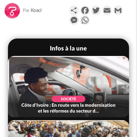
Partager
Facebook
Twitter
Email
Gmail
Par
Koaci
Messenger
WhatsApp
Infos à la une
SOCIÉTÉ
Côte d'Ivoire : En route vers la modernisation
et les réformes du secteur d...