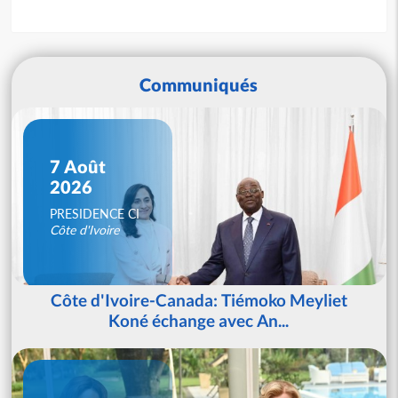
Communiqués
7 Août
2026
PRESIDENCE CI
Côte d'Ivoire
Côte d'Ivoire-Canada: Tiémoko Meyliet
Koné échange avec An...