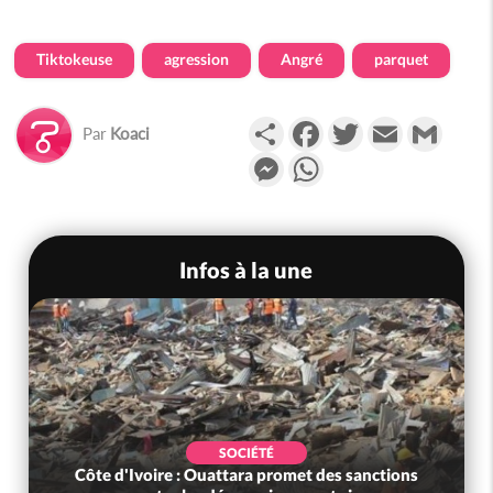
Tiktokeuse
agression
Angré
parquet
Partager
Facebook
Twitter
Email
Gmail
Par
Koaci
Messenger
WhatsApp
Infos à la une
SOCIÉTÉ
Côte d'Ivoire : Ouattara promet des sanctions