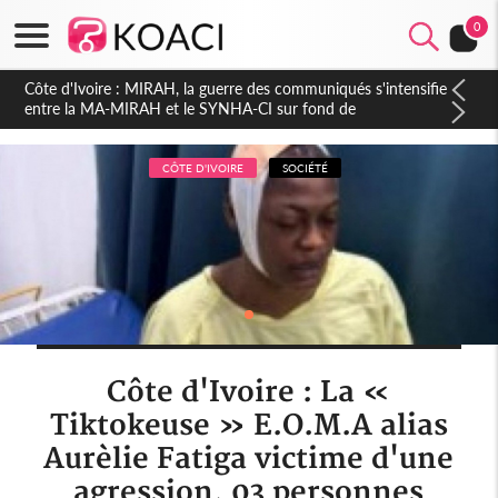
0
Côte d'Ivoire : Indépendance 2026, Thiam plaide pour un
environnement démocratique plus apaisé
CÔTE D'IVOIRE
SOCIÉTÉ
Côte d'Ivoire : La «
Tiktokeuse » E.O.M.A alias
Aurèlie Fatiga victime d'une
agression, 03 personnes