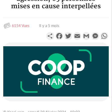
mises en cause interpellées
6154 Vues
Il y a 5 mois
Partager
Facebook
Twitter
Email
Gmail
Messen
W
© Koaci.com - samedi 28 février 2026 - 10:02