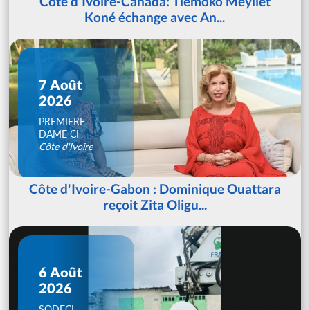
Côte d'Ivoire-Canada: Tiémoko Meyliet
Koné échange avec An...
7 Août
2026
PREMIERE
DAME CI
Côte d'Ivoire
Côte d'Ivoire-Gabon : Dominique Ouattara
reçoit Zita Oligu...
6 Août
2026
SODECI