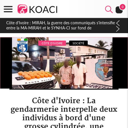
0
Côte d'Ivoire : Indépendance 2026, Thiam plaide pour un
environnement démocratique plus apaisé
CÔTE D'IVOIRE
SOCIÉTÉ
Côte d'Ivoire : La
gendarmerie interpelle deux
individus à bord d'une
grosse cylindrée, une