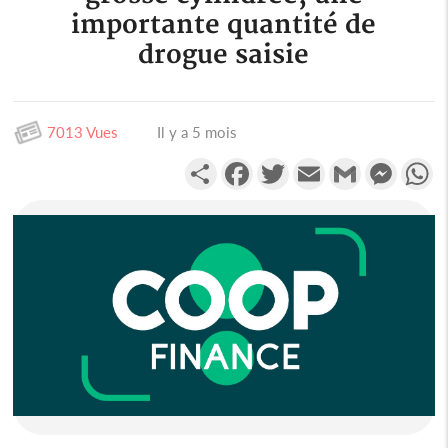
importante quantité de
drogue saisie
7013 Vues
Il y a 5 mois
Partager
Facebook
Twitter
Email
Gmail
Messen
W