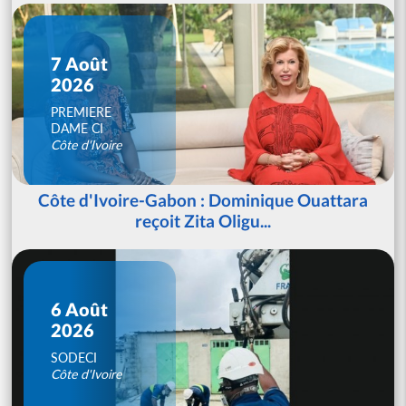
7 Août
2026
PREMIERE
DAME CI
Côte d'Ivoire
Côte d'Ivoire-Gabon : Dominique Ouattara
reçoit Zita Oligu...
6 Août
2026
SODECI
Côte d'Ivoire