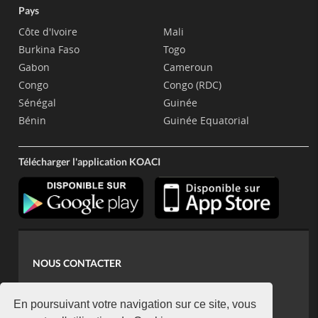
Pays
Côte d'Ivoire
Mali
Burkina Faso
Togo
Gabon
Cameroun
Congo
Congo (RDC)
Sénégal
Guinée
Bénin
Guinée Equatorial
Télécharger l'application KOACI
NOUS CONTACTER
contact@koaci.com
koaci@yahoo.fr
En poursuivant votre navigation sur ce site, vous