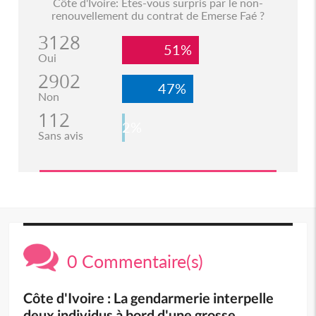
Côte d'Ivoire: Etes-vous surpris par le non-
renouvellement du contrat de Emerse Faé ?
3128
51%
Oui
2902
47%
Non
112
2%
Sans avis
0 Commentaire(s)
Côte d'Ivoire : La gendarmerie interpelle
deux individus à bord d'une grosse