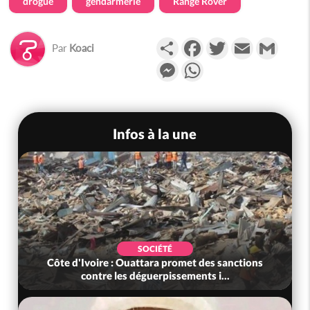
drogue
gendarmerie
Range Rover
Partager
Facebook
Twitter
Email
Gmail
Par
Koaci
Messenger
WhatsApp
Infos à la une
SOCIÉTÉ
Côte d'Ivoire : Ouattara promet des sanctions
contre les déguerpissements i...