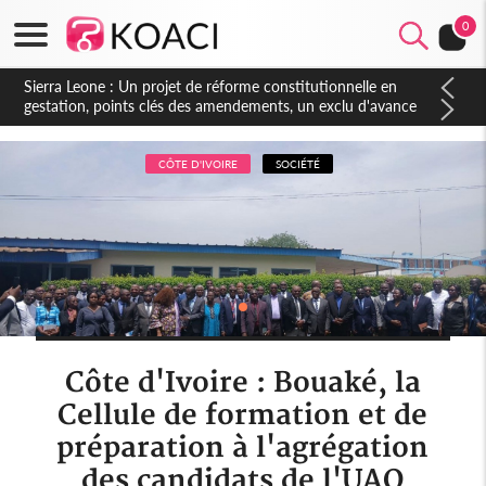
0
Sierra Leone : Un projet de réforme constitutionnelle en
gestation, points clés des amendements, un exclu d'avance
CÔTE D'IVOIRE
SOCIÉTÉ
Côte d'Ivoire : Bouaké, la
Cellule de formation et de
préparation à l'agrégation
des candidats de l'UAO