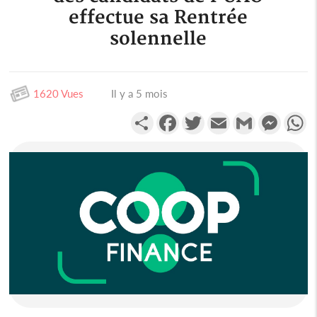
effectue sa Rentrée
solennelle
1620 Vues
Il y a 5 mois
Partager
Facebook
Twitter
Email
Gmail
Messen
W