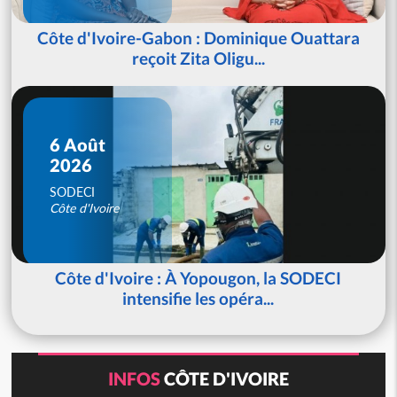
Côte d'Ivoire-Gabon : Dominique Ouattara
reçoit Zita Oligu...
6 Août
2026
SODECI
Côte d'Ivoire
Côte d'Ivoire : À Yopougon, la SODECI
intensifie les opéra...
INFOS
CÔTE D'IVOIRE