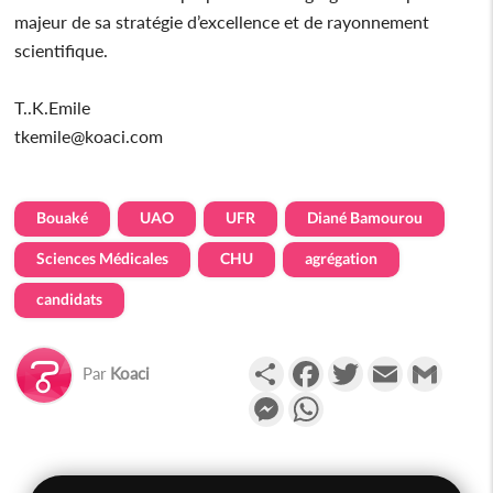
majeur de sa stratégie d’excellence et de rayonnement
scientifique.
T..K.Emile
tkemile@koaci.com
Bouaké
UAO
UFR
Diané Bamourou
Sciences Médicales
CHU
agrégation
candidats
Partager
Facebook
Twitter
Email
Gmail
Par
Koaci
Messenger
WhatsApp