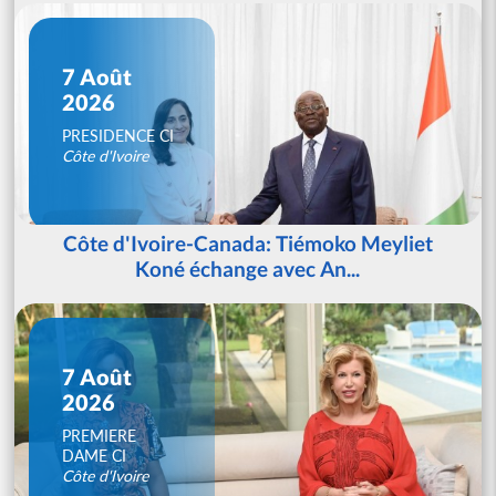
7 Août
2026
PRESIDENCE CI
Côte d'Ivoire
Côte d'Ivoire-Canada: Tiémoko Meyliet
Koné échange avec An...
7 Août
2026
PREMIERE
DAME CI
Côte d'Ivoire