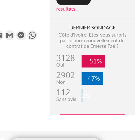
resultats
DERNIER SONDAGE
k
tter
Email
Gmail
Messenger
WhatsApp
Côte d'Ivoire: Etes-vous surpris
par le non-renouvellement du
contrat de Emerse Faé ?
3128
51%
Oui
2902
47%
Non
112
2%
Sans avis