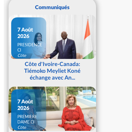
Communiqués
7 Août
2026
PRESIDENCE
CI
Côte
d'Ivoire
Côte d'Ivoire-Canada:
Tiémoko Meyliet Koné
échange avec An...
7 Août
2026
PREMIERE
DAME CI
Côte