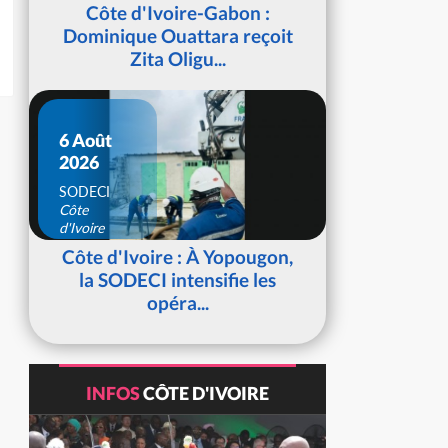
d'Ivoire
Côte d'Ivoire-Gabon :
Dominique Ouattara reçoit
Zita Oligu...
6 Août
2026
SODECI
Côte
d'Ivoire
Côte d'Ivoire : À Yopougon,
la SODECI intensifie les
opéra...
INFOS
CÔTE D'IVOIRE