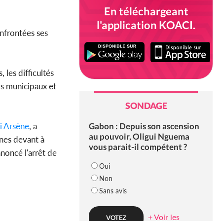
En téléchargeant
l'application KOACI.
onfrontées ses
 les difficultés
rs municipaux et
SONDAGE
Gabon : Depuis son ascension
i Arsène
, a
au pouvoir, Oligui Nguema
ines devant à
vous parait-il compétent ?
noncé l'arrêt de
Oui
Non
Sans avis
+ Voir les