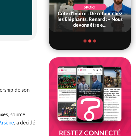
SOCIÉTÉ
SPORT
voire : MIRAH, la
Côte d'Ivoire : De retour chez
des communiqués
les Eléphants, Renard : « Nous
ie entre la MA-M...
devons être e...
dership de son
axes, source
Arsène
, a décidé
RESTEZ CONNECTÉ