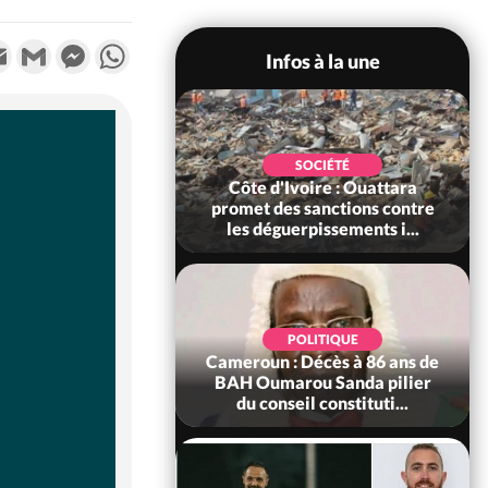
k
tter
Email
Gmail
Messenger
WhatsApp
Infos à la une
POLITIQUE
SOCIÉTÉ
ire : Après le pari
Côte d'Ivoire : Ouattara
 66e anniversaire,
promet des sanctions contre
Bictogo : «...
les déguerpissements i...
POLITIQUE
d'Ivoire : 66e
POLITIQUE
versaire de
Cameroun : Décès à 86 ans de
ance, les Forces de
BAH Oumarou Sanda pilier
fense e...
du conseil constituti...