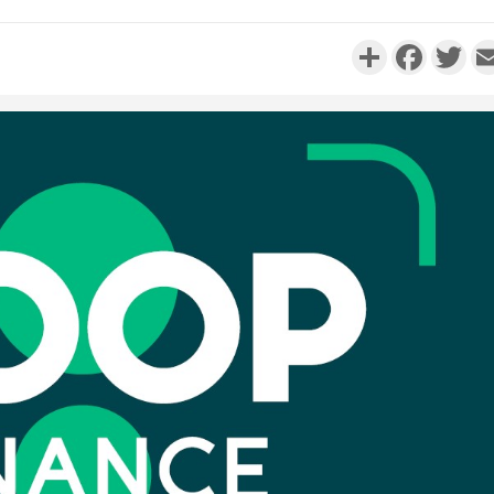
Partager
Faceboo
Twi
Côte d'Ivo
réussi du
Adama 
Côte 
anni
l'Indépend
Dé