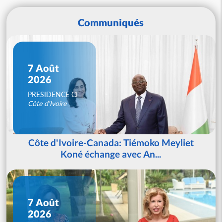
Communiqués
7 Août
2026
PRESIDENCE CI
Côte d'Ivoire
Côte d'Ivoire-Canada: Tiémoko Meyliet
Koné échange avec An...
7 Août
2026