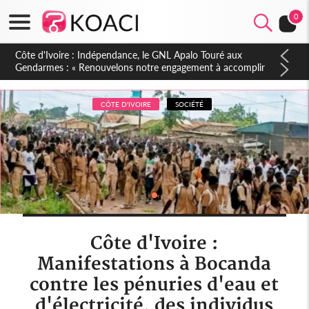
0
Sierra Leone : Un projet de réforme constitutionnelle en
gestation, points clés des amendements, un exclu d'avance
CÔTE D'IVOIRE
SOCIÉTÉ
Côte d'Ivoire :
Manifestations à Bocanda
contre les pénuries d'eau et
d'électricité, des individus