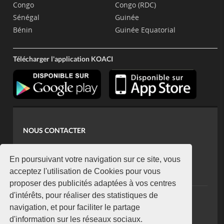
Congo
Congo (RDC)
Sénégal
Guinée
Bénin
Guinée Equatorial
Télécharger l'application KOACI
NOUS CONTACTER
contact@koaci.com
koaci@yahoo.fr
En poursuivant votre navigation sur ce site, vous
+225 07 08 85 52 93
acceptez l'utilisation de Cookies pour vous
proposer des publicités adaptées à vos centres
d'intérêts, pour réaliser des statistiques de
NEWSLETTER
navigation, et pour faciliter le partage
Restez connecté via notre newsletter
d'information sur les réseaux sociaux.