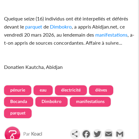
Quelque seize (16) individus ont été interpellés et déférés
devant le
parquet
de
Dimbokro
, a appris Abidjan.net, ce
vendredi 20 mars 2026, au lendemain des
manifestations
, a-
t-on appris de sources concordantes. Affaire à suivre...
Donatien Kautcha, Abidjan
pénurie
eau
électricité
élèves
Bocanda
Dimbokro
manifestations
parquet
Partager
Facebook
Twitter
Email
Gmail
Par
Koaci