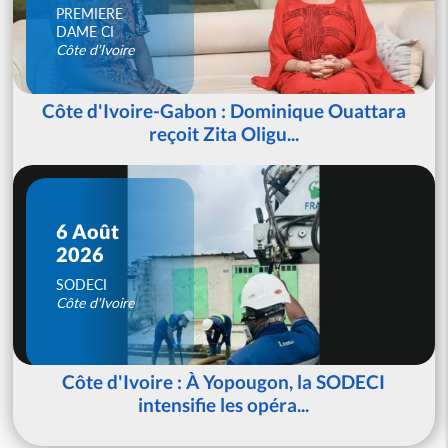
PREMIERE
DAME CI
Côte d'Ivoire
Côte d'Ivoire-Gabon : Dominique Ouattara
reçoit Zita Oligu...
6 Août
2026
SODECI
Côte d'Ivoire
Côte d'Ivoire : À Yopougon, la SODECI
intensifie les opéra...