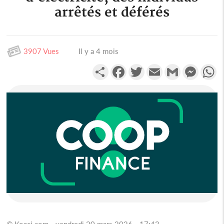
arrêtés et déférés
3907 Vues
Il y a 4 mois
Partager
Facebook
Twitter
Email
Gmail
Messen
W
© Koaci.com - vendredi 20 mars 2026 - 17:43