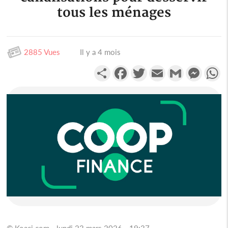
tous les ménages
2885 Vues
Il y a 4 mois
Partager
Facebook
Twitter
Email
Gmail
Messen
W
© Koaci.com - lundi 23 mars 2026 - 19:37