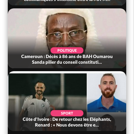
IQUE
POLITIQUE
6 ans de BAH Oumarou
Bénin : L'ancien président Patric
seil constituti...
tête du Sénat
ORT
POLITIQUE
ur chez les Eléphants,
Ghana : Kenneth Adjei nommé 
devons être e...
Défense, Zanetor A-Rawlin