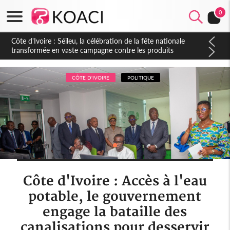
0
Côte d'Ivoire : Séileu, la célébration de la fête nationale
transformée en vaste campagne contre les produits
dépigmentants dangereux
CÔTE D'IVOIRE
POLITIQUE
Côte d'Ivoire : Accès à l'eau
potable, le gouvernement
engage la bataille des
canalisations pour desservir