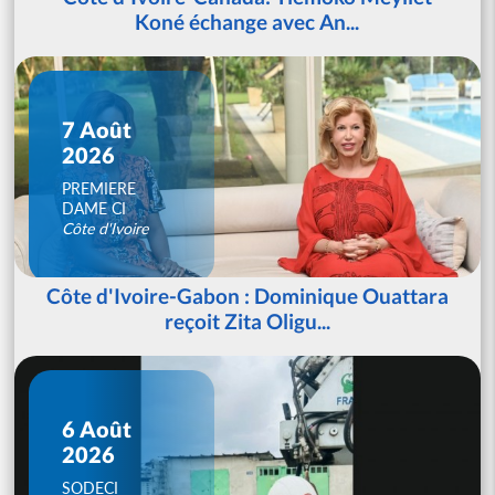
Koné échange avec An...
7 Août
2026
PREMIERE
DAME CI
Côte d'Ivoire
Côte d'Ivoire-Gabon : Dominique Ouattara
reçoit Zita Oligu...
6 Août
2026
SODECI