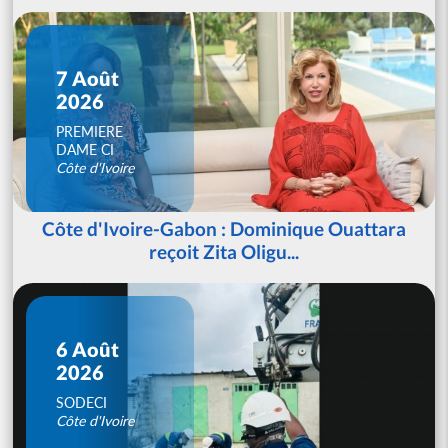
7 Août
2026
PREMIERE
DAME CI
Côte d'Ivoire
Côte d'Ivoire-Gabon : Dominique Ouattara
reçoit Zita Oligu...
6 Août
2026
SODECI
Côte d'Ivoire