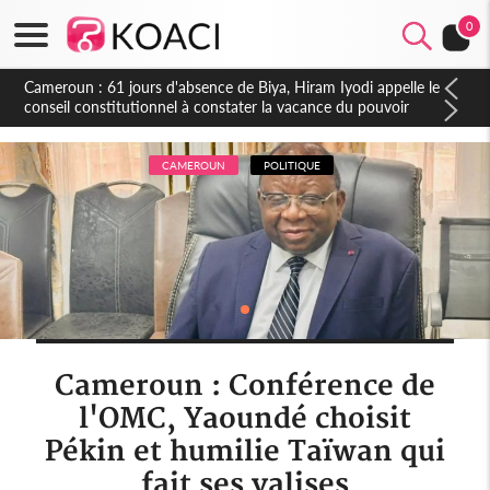
0
Côte d'Ivoire : Fin de la pagaille au PDCI-RDA, Lessiehi bannit
les mouvements sauvages
CAMEROUN
POLITIQUE
Cameroun : Conférence de
l'OMC, Yaoundé choisit
Pékin et humilie Taïwan qui
fait ses valises