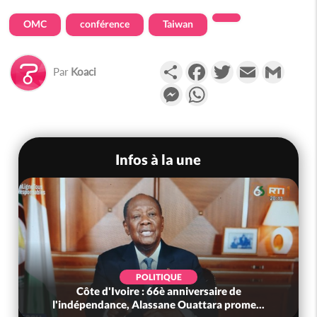
OMC
conférence
Taiwan
Partager
Facebook
Twitter
Email
Gmail
Par
Koaci
Messenger
WhatsApp
Infos à la une
POLITIQUE
Côte d'Ivoire : 66è anniversaire de
l'indépendance, Alassane Ouattara prome...