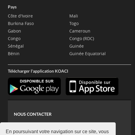
Pays
Côte d'Ivoire
Mali
Burkina Faso
Togo
Gabon
Cameroun
Congo
Congo (RDC)
Sénégal
Guinée
Bénin
Guinée Equatorial
Télécharger l'application KOACI
NOUS CONTACTER
contact@koaci.com
koaci@yahoo.fr
En poursuivant votre navigation sur ce site, vous