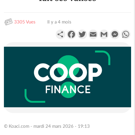
3305 Vues
Il y a 4 mois
Partager
Facebook
Twitter
Email
Gmail
Messen
W
© Koaci.com - mardi 24 mars 2026 - 19:13