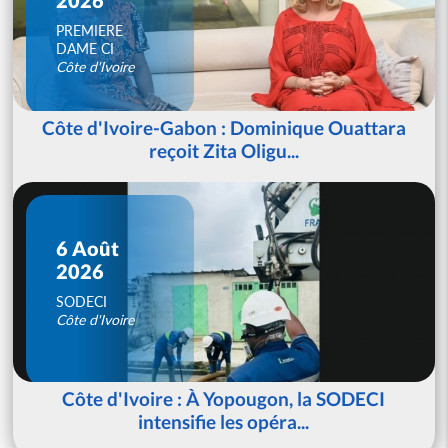
PREMIERE
DAME CI
Côte d'Ivoire
Côte d'Ivoire-Gabon : Dominique Ouattara
reçoit Zita Oligu...
6 Août
2026
SODECI
Côte d'Ivoire
Côte d'Ivoire : À Yopougon, la SODECI
intensifie les opéra...