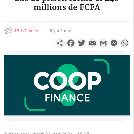
millions de FCFA
19070 Vues
Il y a 4 mois
Partager
Facebook
Twitter
Email
Gmail
Messen
W
© Koaci.com - mardi 24 mars 2026 - 15:37