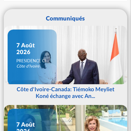
Communiqués
7 Août
2026
PRESIDENCE CI
Côte d'Ivoire
Côte d'Ivoire-Canada: Tiémoko Meyliet
Koné échange avec An...
7 Août
2026