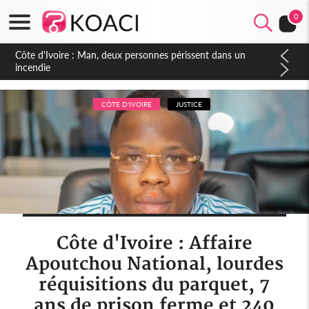
0
Côte d'Ivoire : Séileu, la célébration de la fête nationale
transformée en vaste campagne contre les produits
dépigmentants dangereux
CÔTE D'IVOIRE
JUSTICE
Côte d'Ivoire : Affaire
Apoutchou National, lourdes
réquisitions du parquet, 7
ans de prison ferme et 240