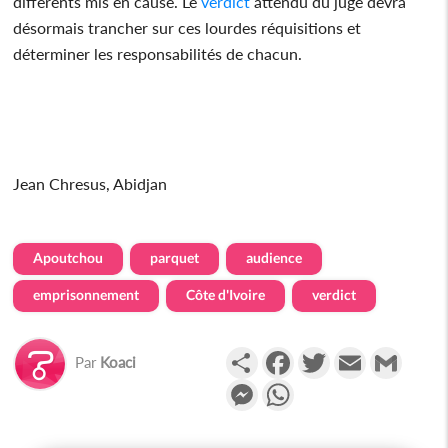
différents mis en cause. Le
verdict
attendu du juge devra
désormais trancher sur ces lourdes réquisitions et
déterminer les responsabilités de chacun.
Jean Chresus, Abidjan
Apoutchou
parquet
audience
emprisonnement
Côte d'Ivoire
verdict
Partager
Facebook
Twitter
Email
Gmail
Par
Koaci
Messenger
WhatsApp