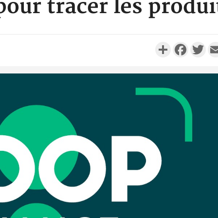
ur tracer les produi
Partager
Faceboo
Twi
Côte d'
résidue
sociétés
Côte d'Iv
Abidjan
partenaria