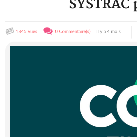
SYSTRAC po
1845 Vues
0 Commentaire(s)
Il y a 4 mois