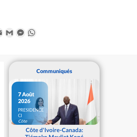
k
tter
Email
Gmail
Messenger
WhatsApp
Communiqués
7 Août
2026
PRESIDENCE
CI
Côte
d'Ivoire
Côte d'Ivoire-Canada:
Tiémoko Meyliet Koné