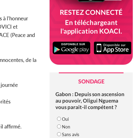
RESTEZ CONNECTÉ
s à l’honneur
En téléchargeant
OVICI et
l'application KOACI.
LACE (Peace and
innocentes, de la
SONDAGE
 journée
Gabon : Depuis son ascension
au pouvoir, Oligui Nguema
rités
vous parait-il compétent ?
Oui
il affirmé.
Non
Sans avis