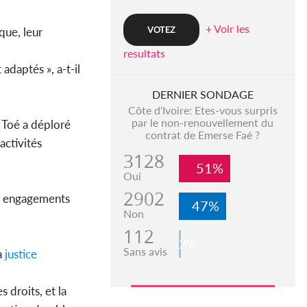
+ Voir les
que, leur
resultats
adaptés », a-t-il
DERNIER SONDAGE
Côte d'Ivoire: Etes-vous surpris
par le non-renouvellement du
 Toé a déploré
contrat de Emerse Faé ?
activités
3128
51%
Oui
2902
les engagements
47%
Non
112
2%
Sans avis
a
justice
s droits, et la