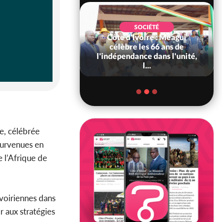
SOCIÉTÉ
Côte d'Ivoire : Méagui
SOCIÉTÉ
voire : Concours
célèbre les 66 ans de
6, les résultats
l'indépendance dans l'unité,
bilité (1er tou...
l...
e, célébrée
urvenues en
 l’Afrique de
voiriennes dans
r aux stratégies