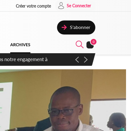
Se Connecter
Créer votre compte
S'abonner
0
ARCHIVES
 des amendements, un exclu