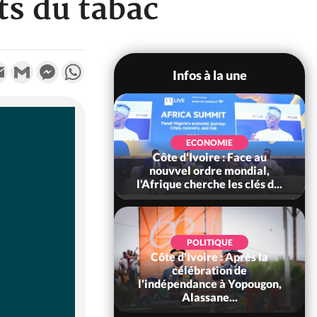
ts du tabac
k
tter
Email
Gmail
Messenger
WhatsApp
Infos à la une
SOCIÉTÉ
Ivoire : Stocks
ECONOMIE
ls de cacao, des
Côte d'Ivoire : Face au
 coopératives et
nouvvel ordre mondial,
ach...
l'Afrique cherche les clés d...
POLITIQUE
Côte d'Ivoire : Après la
POLITIQUE
oire : Diplomatie,
célébration de
 consolide ses
l'indépendance à Yopougon,
ts avec New Del...
Alassane...