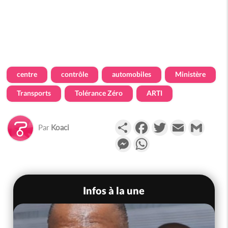
centre
contrôle
automobiles
Ministère
Transports
Tolérance Zéro
ARTI
Partager
Facebook
Twitter
Email
Gmail
Par
Koaci
Messenger
WhatsApp
Infos à la une