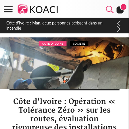
0
Côte d'Ivoire : Séileu, la célébration de la fête nationale
transformée en vaste campagne contre les produits
dépigmentants dangereux
CÔTE D'IVOIRE
SOCIÉTÉ
Côte d'Ivoire : Opération «
Tolérance Zéro » sur les
routes, évaluation
rigoureuse des installations