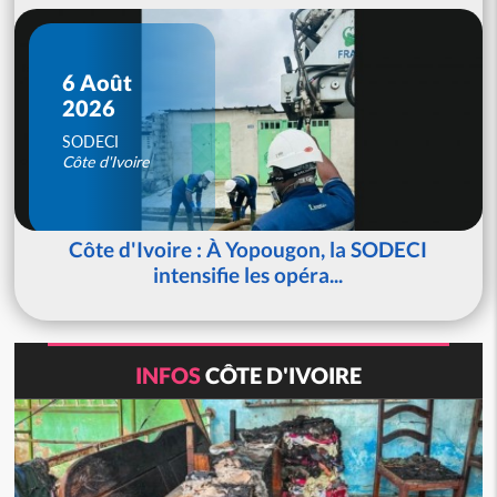
6 Août
2026
SODECI
Côte d'Ivoire
Côte d'Ivoire : À Yopougon, la SODECI
intensifie les opéra...
INFOS
CÔTE D'IVOIRE