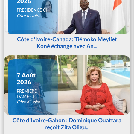
2026
PRESIDENCE CI
Côte d'Ivoire
Côte d'Ivoire-Canada: Tiémoko Meyliet
Koné échange avec An...
7 Août
2026
PREMIERE
DAME CI
Côte d'Ivoire
Côte d'Ivoire-Gabon : Dominique Ouattara
reçoit Zita Oligu...