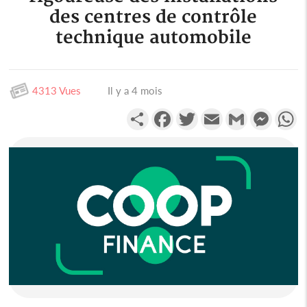
des centres de contrôle
technique automobile
4313 Vues
Il y a 4 mois
Partager
Facebook
Twitter
Email
Gmail
Messen
W