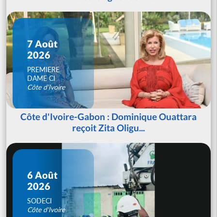
7 Août
2026
PREMIERE
DAME CI
Côte d'Ivoire
Côte d'Ivoire-Gabon : Dominique Ouattara
reçoit Zita Oligu...
6 Août
2026
SODECI
Côte d'Ivoire