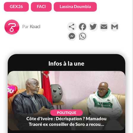
GEX26
FACI
Lassina Doumbia
Partager
Facebook
Twitter
Email
Gmail
Par
Koaci
Messenger
WhatsApp
Infos à la une
POLITIQUE
Côte d'Ivoire : Décrispation ? Mamadou
Traoré ex conseiller de Soro a recou...