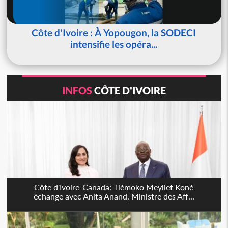
Côte d'Ivoire : À Yopougon, la SODECI
intensifie les opéra...
INFOS
CÔTE D'IVOIRE
Côte d'Ivoire-Canada: Tiémoko Meyliet Koné
échange avec Anita Anand, Ministre des Aff...