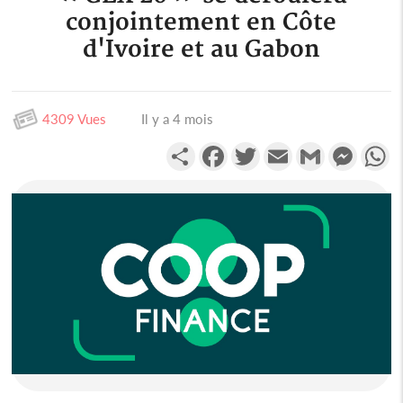
conjointement en Côte
d'Ivoire et au Gabon
4309 Vues
Il y a 4 mois
Partager
Facebook
Twitter
Email
Gmail
Messen
W