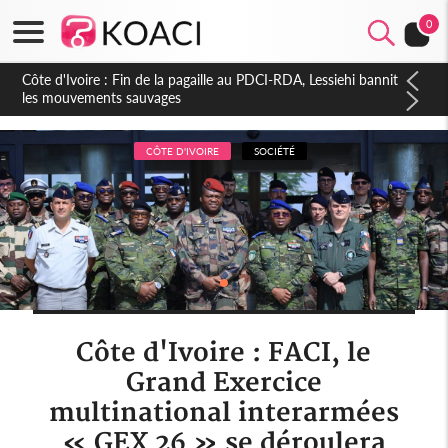
0
Côte d'Ivoire : Ouattara promet des sanctions contre les
déguerpissements illégaux
CÔTE D'IVOIRE
SOCIÉTÉ
Côte d'Ivoire : FACI, le
Grand Exercice
multinational interarmées
« GEX 26 » se déroulera