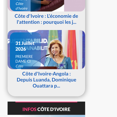
Côte
d'Ivoire
Côte d'Ivoire : L'économie de
l'attention : pourquoi les j...
31 Juillet
2026
PREMIERE
DAME CI
Côte
d'Ivoire
Côte d'Ivoire-Angola :
Depuis Luanda, Dominique
Ouattara p...
INFOS
CÔTE D'IVOIRE