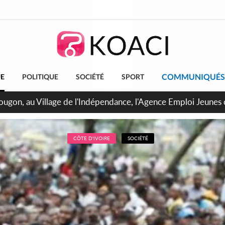
COMMUNIQUÉS
UE
POLITIQUE
SOCIÉTÉ
SPORT
 de Treichville, après la fronde, les agents contractuels obti
arriérés du SMIG 2023
CÔTE D'IVOIRE
SOCIÉTÉ