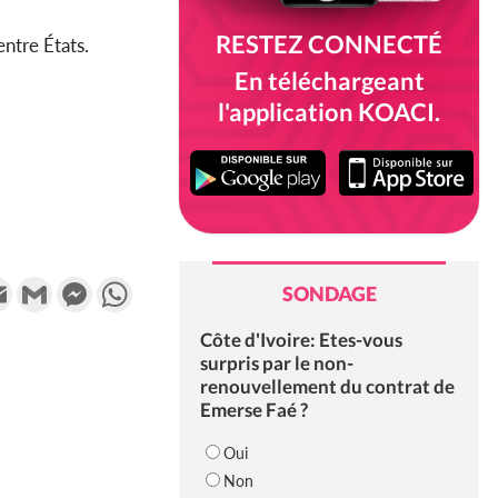
RESTEZ CONNECTÉ
entre États.
En téléchargeant
l'application KOACI.
k
tter
Email
Gmail
Messenger
WhatsApp
SONDAGE
Côte d'Ivoire: Etes-vous
surpris par le non-
renouvellement du contrat de
Emerse Faé ?
Oui
Non