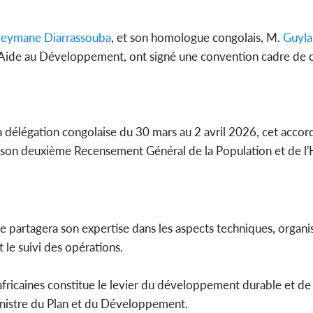
leymane Diarrassouba
, et son homologue congolais, M.
Guyl
e l'Aide au Développement, ont signé une convention cadre de
Côte d'
sanitaire
modernise
a délégation congolaise du 30 mars au 2 avril 2026, cet accor
e son deuxième Recensement Général de la Population et de l'
lle partagera son expertise dans les aspects techniques, organi
t le suivi des opérations.
 africaines constitue le levier du développement durable et de
inistre du Plan et du Développement.