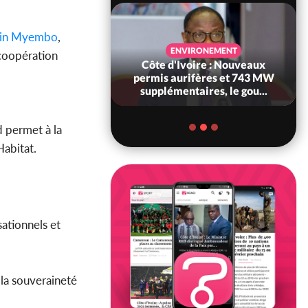
ain Myembo
,
SANTÉ
ENVIRONEMENT
 coopération
Ivoire : Réforme
Côte d'Ivoire : Nouveaux
, le gouvernement
permis aurifères et 743 MW
 ses structures...
supplémentaires, le gou...
d permet à la
Habitat.
sationnels et
 la souveraineté