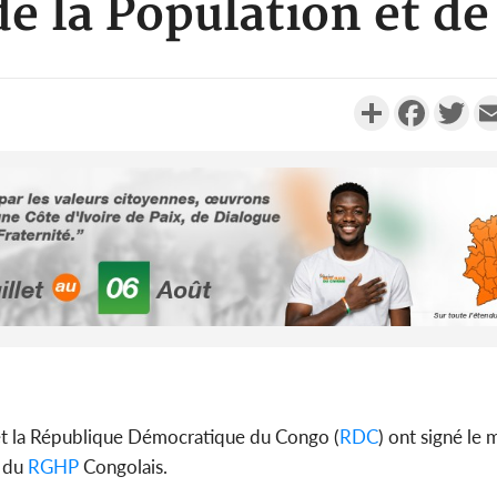
e la Population et de
Partager
Faceboo
Twi
Côte d'Ivo
2026, 
battant de
Côte d'Ivo
 et la République Démocratique du Congo (
RDC
) ont signé le 
socié
n du
RGHP
Congolais.
gouverneme