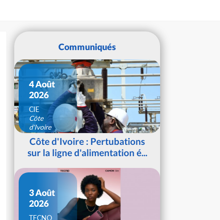
Communiqués
4 Août
2026
CIE
Côte
d'Ivoire
Côte d'Ivoire : Pertubations
sur la ligne d'alimentation é...
3 Août
2026
TECNO