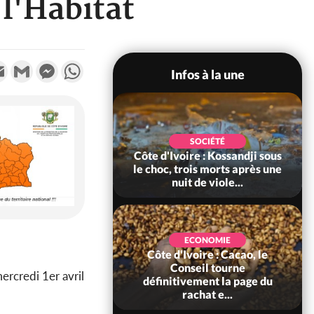
 l'Habitat
k
tter
Email
Gmail
Messenger
WhatsApp
Infos à la une
POLITIQUE
SOCIÉTÉ
ire : Indépendance
Côte d'Ivoire : Kossandji sous
Yopougon coeur
le choc, trois morts après une
 la célébration...
nuit de viole...
ECONOMIE
Côte d'Ivoire : Cacao, le
SOCIÉTÉ
ire : Réforme de la
Conseil tourne
mercredi 1er avril
té civile, le
définitivement la page du
nt valide six dé...
rachat e...