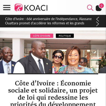
0
Côte d'Ivoire : À Abidjan, Amadou Oury Bah admire le modèle
ivoirien et veut s'en inspirer pour accélérer le développement
de la Guinée
CÔTE D'IVOIRE
POLITIQUE
Côte d'Ivoire : Économie
sociale et solidaire, un projet
de loi qui redessine les
priorités du développement