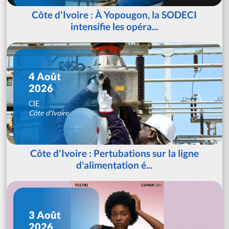
Côte d'Ivoire : À Yopougon, la SODECI
intensifie les opéra...
4 Août
2026
CIE
Côte d'Ivoire
Côte d'Ivoire : Pertubations sur la ligne
d'alimentation é...
3 Août
2026