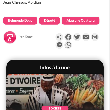
Jean Chresus, Abidjan
Belmonde Dogo
Député
Alassane Ouattara
Partager
Facebook
Twitter
Email
Gmail
Par
Koaci
Messenger
WhatsApp
Infos à la une
SOCIÉTÉ