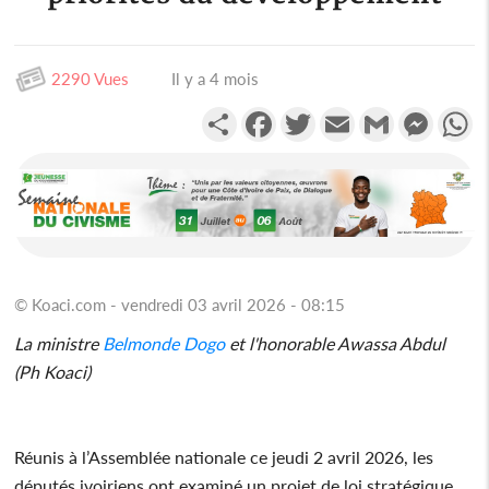
2290 Vues
Il y a 4 mois
Partager
Facebook
Twitter
Email
Gmail
Messen
W
© Koaci.com - vendredi 03 avril 2026 - 08:15
La ministre
Belmonde Dogo
et l'honorable Awassa Abdul
(Ph Koaci)
Réunis à l’Assemblée nationale ce jeudi 2 avril 2026, les
députés ivoiriens ont examiné un projet de loi stratégique