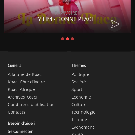
RAP IVOIRE
YILIM - BONNE PLACE
Général
Thèmes
A la une de Koaci
Politique
Koaci Côte d'Ivoire
Société
Koaci Afrique
Sport
Archives Koaci
Economie
Conditions d'utilisation
Culture
Contacts
Technologie
Tribune
Besoin d'aide ?
Evènement
Se Connecter
Santé