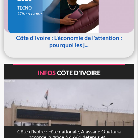
TECNO
Côte d'Ivoire
Côte d'Ivoire : L'économie de l'attention :
pourquoi les j...
INFOS
CÔTE D'IVOIRE
Côte d'Ivoire : Fête nationale, Alassane Ouattara
accorde la grâce à 4 661 détenus et...