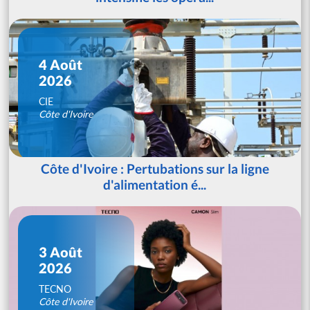
4 Août
2026
CIE
Côte d'Ivoire
Côte d'Ivoire : Pertubations sur la ligne
d'alimentation é...
3 Août
2026
TECNO
Côte d'Ivoire