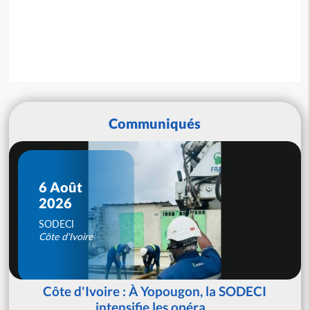
Communiqués
6 Août
2026
SODECI
Côte d'Ivoire
Côte d'Ivoire : À Yopougon, la SODECI
intensifie les opéra...