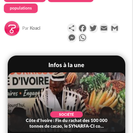
populations
Partager
Facebook
Twitter
Email
Gmail
Par
Koaci
Messenger
WhatsApp
Infos à la une
SOCIÉTÉ
Côte d'Ivoire : Fin du rachat des 100 000
tonnes de cacao, le SYNARFA-CI co...