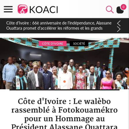
0
Côte d'Ivoire : À Abidjan, Amadou Oury Bah admire le modèle
ivoirien et veut s'en inspirer pour accélérer le développement
de la Guinée
CÔTE D'IVOIRE
SOCIÉTÉ
Côte d'Ivoire : Le walèbo
rassemblé à Fotokouamékro
pour un Hommage au
Président Alassane Ouattara