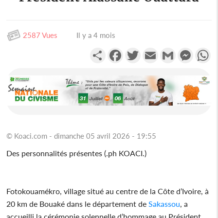
2587 Vues
Il y a 4 mois
Partager
Facebook
Twitter
Email
Gmail
Messen
W
© Koaci.com - dimanche 05 avril 2026 - 19:55
Des personnalités présentes (.ph KOACI.)
Fotokouamékro, village situé au centre de la Côte d’Ivoire, à
20 km de Bouaké dans le département de
Sakassou
, a
accueilli la cérémonie solennelle d’hommage au Président