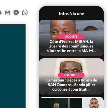
k
tter
Email
Gmail
Messenger
WhatsApp
Infos à la une
SOCIÉTÉ
SOCIÉTÉ
voire : Man, deux
Côte d'Ivoire : MIRAH, la
périssent dans un
guerre des communiqués
incendie
s'intensifie entre la MA-M...
SOCIÉTÉ
POLITIQUE
ire : Daloa, il tue
Cameroun : Décès à 86 ans de
ègue et cache 38
BAH Oumarou Sanda pilier
s dans une fo...
du conseil constituti...