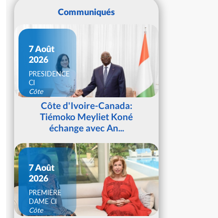
Communiqués
7 Août
2026
PRESIDENCE
CI
Côte
d'Ivoire
Côte d'Ivoire-Canada:
Tiémoko Meyliet Koné
échange avec An...
7 Août
2026
PREMIERE
DAME CI
Côte