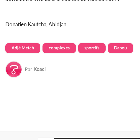
Donatien Kautcha, Abidjan
Adjé Metch
complexes
sportifs
Dabou
Par
Koaci