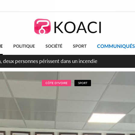
COMMUNIQUÉS
UE
POLITIQUE
SOCIÉTÉ
SPORT
leu, la célébration de la fête nationale transformée en vaste 
ngereux
CÔTE D'IVOIRE
SPORT