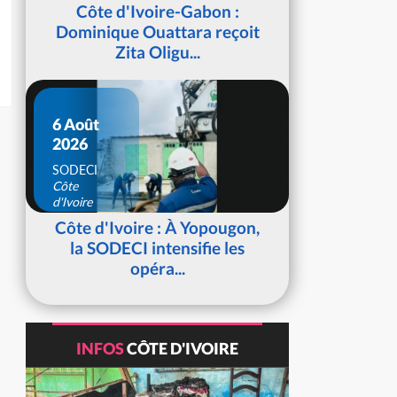
d'Ivoire
Côte d'Ivoire-Gabon :
Dominique Ouattara reçoit
Zita Oligu...
6 Août
2026
SODECI
Côte
d'Ivoire
Côte d'Ivoire : À Yopougon,
la SODECI intensifie les
opéra...
INFOS
CÔTE D'IVOIRE