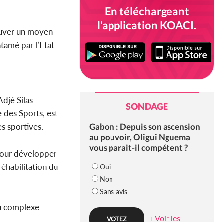
En téléchargeant
l'application KOACI.
rouver un moyen
tamé par l’Etat
Adjé Silas
SONDAGE
e des Sports, est
Gabon : Depuis son ascension
es sportives.
au pouvoir, Oligui Nguema
vous parait-il compétent ?
pour développer
réhabilitation du
Oui
Non
Sans avis
au complexe
+ Voir les