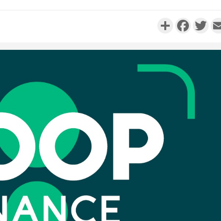
Partager
Faceboo
Twi
Côte d'I
personnes 
Côte d'Ivo
son coll
million