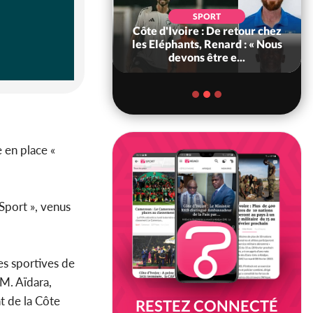
POLITIQUE
d'Ivoire : 66e
SPORT
versaire de
Côte d'Ivoire : De retour chez
ance, les Forces de
les Eléphants, Renard : « Nous
fense e...
devons être e...
e en place «
-Sport », venus
es sportives de
 M. Aïdara,
t de la Côte
RESTEZ CONNECTÉ