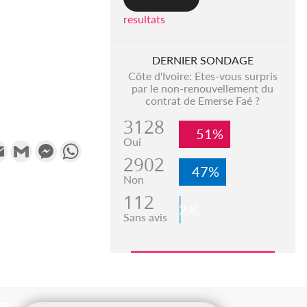
resultats
DERNIER SONDAGE
Côte d'Ivoire: Etes-vous surpris
par le non-renouvellement du
contrat de Emerse Faé ?
3128
51%
Oui
k
tter
Email
Gmail
Messenger
WhatsApp
2902
47%
Non
112
2%
Sans avis