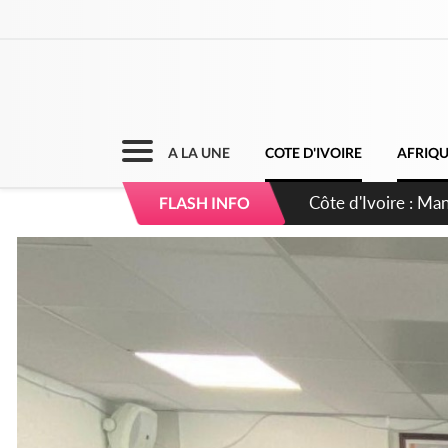
A LA UNE
COTE D'IVOIRE
AFRIQ
Côte d'Ivoire : Séi
FLASH INFO
dépigmentants da