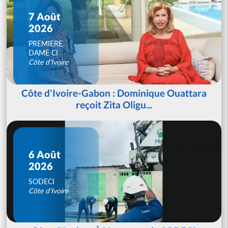
7 Août
2026
PREMIERE
DAME CI
Côte d'Ivoire
Côte d'Ivoire-Gabon : Dominique Ouattara
reçoit Zita Oligu...
6 Août
2026
SODECI
Côte d'Ivoire