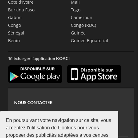
Côte d'Ivoire
Mali
Burkina Faso
Togo
Gabon
Cameroun
Congo
Congo (RDC)
Sénégal
Guinée
Bénin
Guinée Equatorial
Télécharger l'application KOACI
NOUS CONTACTER
contact@koaci.com
koaci@yahoo.fr
En poursuivant votre navigation sur ce site, vous
+225 07 08 85 52 93
acceptez l'utilisation de Cookies pour vous
proposer des publicités adaptées à vos centres