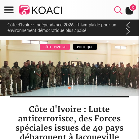
0
Côte d'Ivoire : Indépendance 2026, Thiam plaide pour un
environnement démocratique plus apaisé
CÔTE D'IVOIRE
POLITIQUE
Côte d'Ivoire : Lutte
antiterroriste, des Forces
spéciales issues de 40 pays
débarquent à Jacqueville