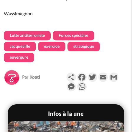
Wassimagnon
Lutte antiterroriste
Forces spéciales
Jacqueville
exercice
stratégique
envergure
Partager
Facebook
Twitter
Email
Gmail
Par
Koaci
Messenger
WhatsApp
Infos à la une