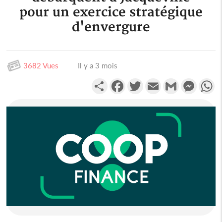
pour un exercice stratégique
d'envergure
3682 Vues
Il y a 3 mois
Partager
Facebook
Twitter
Email
Gmail
Messen
W