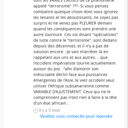
sont les VRAIES CAUSES de ce phénomène
appelé "terrorisme" ??? -Si vous pensez
combattre quelque chose dont vous ignorez
les tenants et les aboutissants, ne soyez pas
surpris et ne venez pas PLEURER demain
quand les conséquences vont prendre une
autre tournure. Ces soi-disant "spécialistes"
de lutte contre le "terrorisme", sont dedans
depuis des décennies, et il n'y a pas de
solution encore. -Je vais m'arrêter là en
rappelant aux uns et aux autres, ...que
l'occident impérialiste tourne actuellement
autour du pot. :"afin d'amortir son
inéluctable déclin face aux puissances
émergentes de l'Asie, le vieil occident veut
utiliser l'Afrique subsaharienne comme
VARIABLE D'AJUSTEMENT. Ceux qui ne le
comprennent pas n'ont rien à faire à la tête
d'un état africain...
il y a 3 mois
Veuillez vous connecter pour répondre