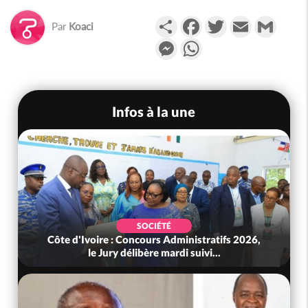
Partager
Facebook
Twitter
Email
Gmail
Par
Koaci
Messenger
WhatsApp
Infos à la une
SOCIÉTÉ
Côte d'Ivoire : Concours Administratifs 2026,
le Jury délibère mardi suivi...