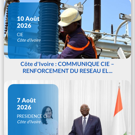
10 Août
2026
CIE
Côte d'Ivoire
Côte d'Ivoire : COMMUNIQUE CIE –
RENFORCEMENT DU RESEAU EL...
7 Août
2026
PRESIDENCE CI
Côte d'Ivoire