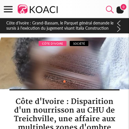
0
Côte d'Ivoire : Indépendance à Dakpadou, la sous-préfète
Hôma Viviane Manissan appelle à une appropriation locale du
PND 2026-2030
CÔTE D'IVOIRE
SOCIÉTÉ
Côte d'Ivoire : Disparition
d'un nourrisson au CHU de
Treichville, une affaire aux
multiples zones d'ombre