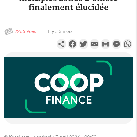
finalement élucidée
2265 Vues
Il y a 3 mois
Partager
Facebook
Twitter
Email
Gmail
Messen
W
© Koaci.com - vendredi 17 avril 2026 - 08:52