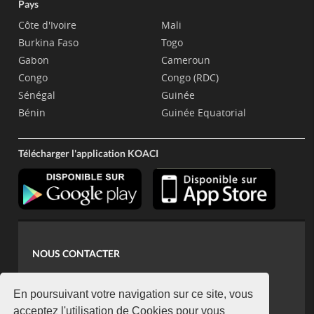
Pays
Côte d'Ivoire
Mali
Burkina Faso
Togo
Gabon
Cameroun
Congo
Congo (RDC)
Sénégal
Guinée
Bénin
Guinée Equatorial
Télécharger l'application KOACI
NOUS CONTACTER
contact@koaci.com
koaci@yahoo.fr
En poursuivant votre navigation sur ce site, vous
+225 07 08 85 52 93
acceptez l'utilisation de Cookies pour vous