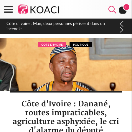
0
Côte d'Ivoire : Séileu, la célébration de la fête nationale
transformée en vaste campagne contre les produits
dépigmentants dangereux
CÔTE D'IVOIRE
POLITIQUE
Côte d'Ivoire : Danané,
routes impraticables,
agriculture asphyxiée, le cri
d'alarme du député