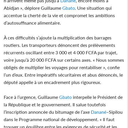
n’arrivent même pas jusqu’à
Danané
, encore moins à
Abidjan », déplore Guillaume
Gbato
. Une situation qui
accentue la cherté de la vie et compromet les ambitions
d’autosuffisance alimentaire.
À ces difficultés s’ajoute la multiplication des barrages
routiers. Les transporteurs dénoncent des prélèvements
récurrents oscillant entre 3 000 et 4 000 FCFA par trajet,
voire jusqu’à 20 000 FCFA sur certains axes. « Nous sommes
obligés de multiplier les voyages pour rentabiliser », confie
l’un d’eux. Entre impératifs sécuritaires et abus dénoncés, le
député appelle à un encadrement plus rigoureux.
Face à l’urgence, Guillaume
Gbato
interpelle le Président de
la République et le gouvernement. Il salue toutefois
l’inscription annoncée du bitumage de l’axe
Danané
–Sipilou
dans le Programme national de développement. « Il faut
trouver un équilibre entre les exigences de sécurité et les