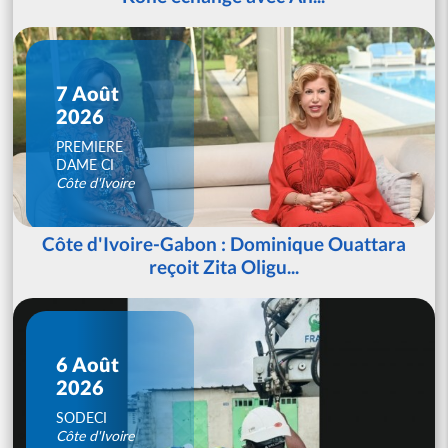
7 Août
2026
PREMIERE
DAME CI
Côte d'Ivoire
Côte d'Ivoire-Gabon : Dominique Ouattara
reçoit Zita Oligu...
6 Août
2026
SODECI
Côte d'Ivoire