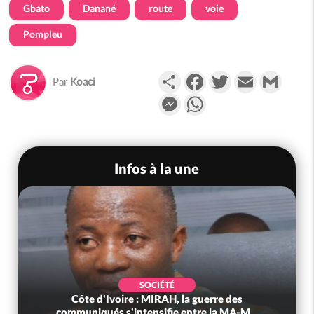
Gbato
Danané
route
voie
Pompleu
Partager
Facebook
Twitter
Email
Gmail
Par
Koaci
Messenger
WhatsApp
Infos à la une
SOCIÉTÉ
Côte d'Ivoire : MIRAH, la guerre des
communiqués s'intensifie entre la MA-M...