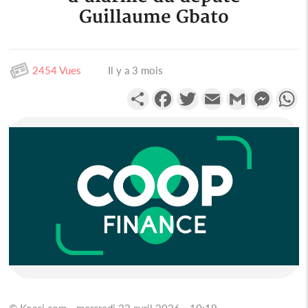
Guillaume Gbato
2454 Vues
Il y a 3 mois
Partager
Facebook
Twitter
Email
Gmail
Messen
W
© Koaci.com - mercredi 22 avril 2026 - 10:19