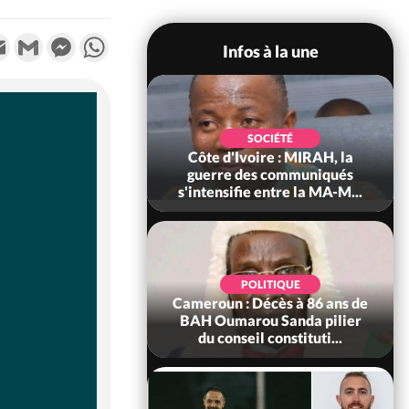
k
tter
Email
Gmail
Messenger
WhatsApp
Infos à la une
SOCIÉTÉ
SOCIÉTÉ
voire : Man, deux
Côte d'Ivoire : MIRAH, la
périssent dans un
guerre des communiqués
incendie
s'intensifie entre la MA-M...
SOCIÉTÉ
POLITIQUE
ire : Daloa, il tue
Cameroun : Décès à 86 ans de
ègue et cache 38
BAH Oumarou Sanda pilier
s dans une fo...
du conseil constituti...