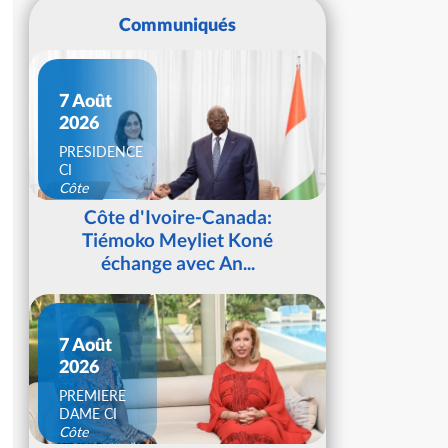
Communiqués
7 Août
2026
PRESIDENCE
CI
Côte
d'Ivoire
Côte d'Ivoire-Canada:
Tiémoko Meyliet Koné
échange avec An...
7 Août
2026
PREMIERE
DAME CI
Côte