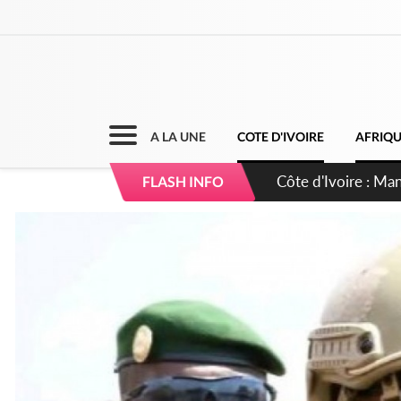
A LA UNE
COTE D'IVOIRE
AFRIQ
Côte d'Ivoire : Séi
FLASH INFO
dépigmentants da