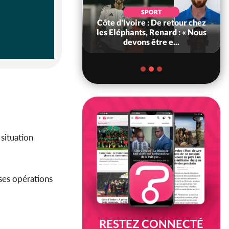
POLITIQUE
d'Ivoire : 66e
SPORT
versaire de
Côte d'Ivoire : De retour chez
ance, les Forces de
les Eléphants, Renard : « Nous
fense e...
devons être e...
 situation
ses opérations
RESTEZ CONNECTÉ