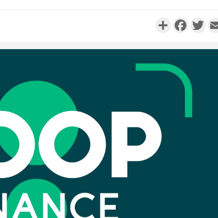
Partager
Faceboo
Twi
Côte d'I
personnes 
Côte d'Ivo
son coll
million