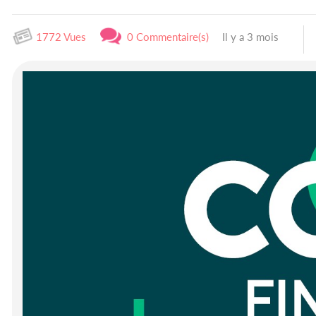
1772 Vues
0 Commentaire(s)
Il y a 3 mois