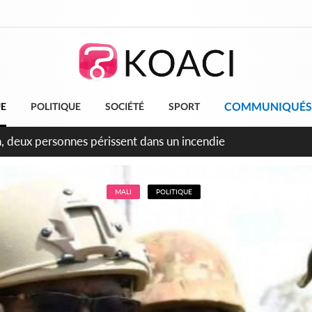
COMMUNIQUÉS
UE
POLITIQUE
SOCIÉTÉ
SPORT
leu, la célébration de la fête nationale transformée en vaste 
ngereux
MALI
POLITIQUE