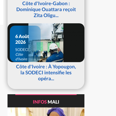
d'Ivoire
Côte d'Ivoire-Gabon :
Dominique Ouattara reçoit
Zita Oligu...
6 Août
2026
SODECI
Côte
d'Ivoire
Côte d'Ivoire : À Yopougon,
la SODECI intensifie les
opéra...
INFOS
MALI