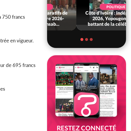
ECONOMIE
Côte d'Ivoire-Burkina : La
à 750 francs
CCI-BF désire instaurer un
échange constant avec...
ntrée en vigueur.
our de 695 francs
des
RESTEZ CONNECTÉ