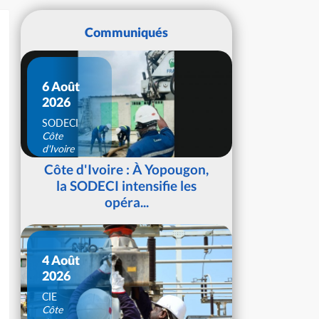
Communiqués
6 Août
2026
SODECI
Côte
d'Ivoire
Côte d'Ivoire : À Yopougon,
la SODECI intensifie les
opéra...
4 Août
2026
CIE
Côte