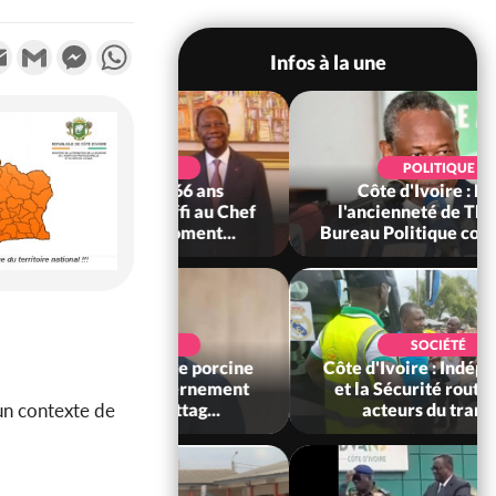
k
tter
Email
Gmail
Messenger
WhatsApp
Infos à la une
SOCIÉTÉ
Côte d'Ivoire : Seconde
période légale des ventes
soldes du 10 au 31 août 2...
POLITIQUE
Côte d'Ivoire : Indépendance
2026, le discours très attendu
un contexte de
du PR Alassane...