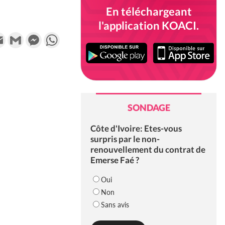
En téléchargeant
l'application KOACI.
k
tter
Email
Gmail
Messenger
WhatsApp
SONDAGE
Côte d'Ivoire: Etes-vous
surpris par le non-
renouvellement du contrat de
Emerse Faé ?
Oui
Non
Sans avis