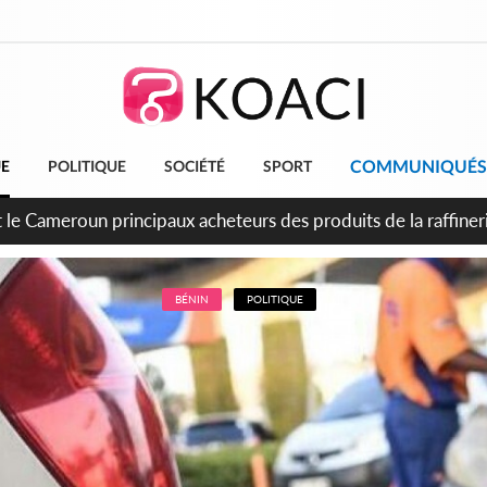
COMMUNIQUÉS
UE
POLITIQUE
SOCIÉTÉ
SPORT
conde période légale des ventes soldes du 10 au 31 août 202
BÉNIN
POLITIQUE