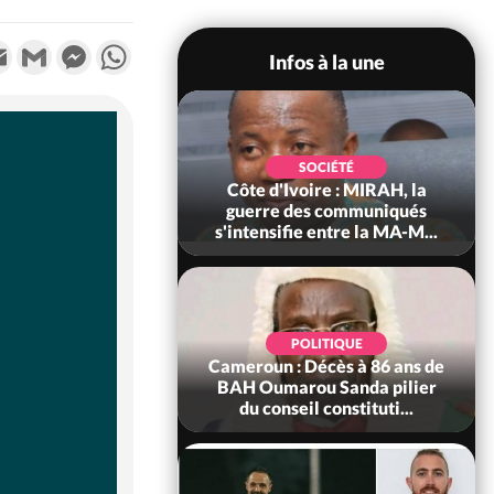
k
tter
Email
Gmail
Messenger
WhatsApp
Infos à la une
SOCIÉTÉ
SOCIÉTÉ
voire : Man, deux
Côte d'Ivoire : MIRAH, la
périssent dans un
guerre des communiqués
incendie
s'intensifie entre la MA-M...
SOCIÉTÉ
POLITIQUE
ire : Daloa, il tue
Cameroun : Décès à 86 ans de
ègue et cache 38
BAH Oumarou Sanda pilier
s dans une fo...
du conseil constituti...