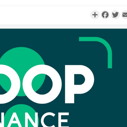
Partager
Faceboo
Twi
Côte d'I
personnes 
Côte d'Ivo
son coll
million