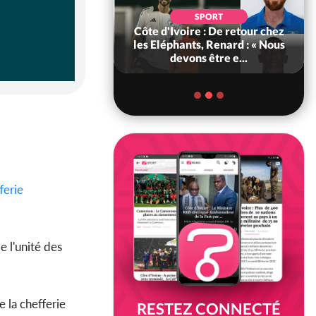
POLITIQUE
d'Ivoire : 66e
SPORT
versaire de
Côte d'Ivoire : De retour chez
ance, les Forces de
les Eléphants, Renard : « Nous
fense e...
devons être e...
ferie
 l'unité des
e la chefferie
RESTEZ CONNECTÉ