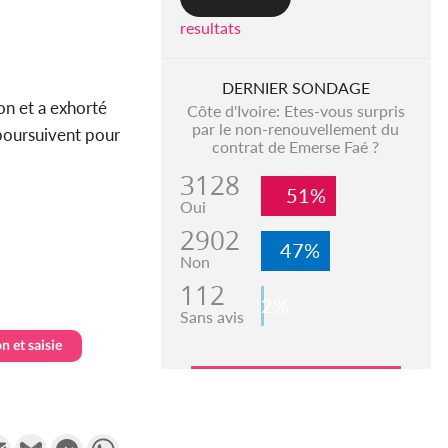
resultats
DERNIER SONDAGE
ion et a exhorté
Côte d'Ivoire: Etes-vous surpris
par le non-renouvellement du
 poursuivent pour
contrat de Emerse Faé ?
3128
51%
Oui
2902
47%
Non
112
2%
Sans avis
n et saisie
k
tter
Email
Gmail
Messenger
WhatsApp