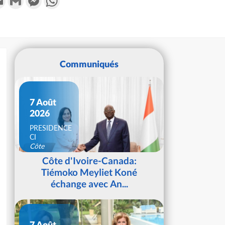
Communiqués
7 Août
2026
PRESIDENCE
CI
Côte
d'Ivoire
Côte d'Ivoire-Canada:
Tiémoko Meyliet Koné
échange avec An...
7 Août