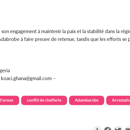
é son engagement à maintenir la paix et la stabilité dans la rég
dabrobe à faire preuve de retenue, tandis que les efforts se
geria
u koaci.ghana@gmail.com –
 d'armes
conflit de chefferie
Adambarobe
Arrestatio
Partager
Faceboo
Twi