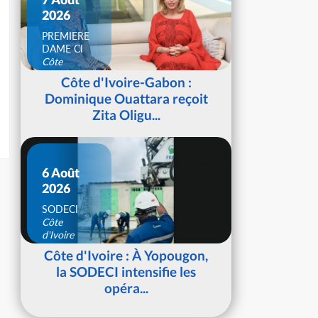
2026
PREMIERE
DAME CI
Côte
d'Ivoire
Côte d'Ivoire-Gabon :
Dominique Ouattara reçoit
Zita Oligu...
6 Août
2026
SODECI
Côte
d'Ivoire
Côte d'Ivoire : À Yopougon,
la SODECI intensifie les
opéra...