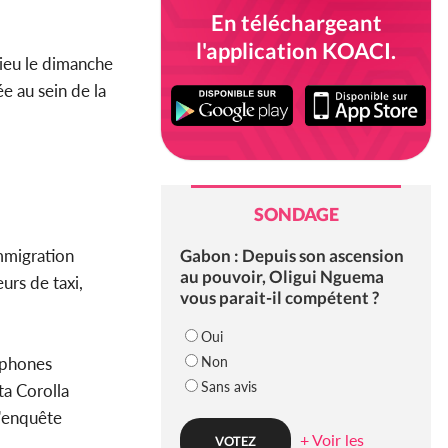
En téléchargeant
l'application KOACI.
lieu le dimanche
e au sein de la
SONDAGE
Gabon : Depuis son ascension
mmigration
au pouvoir, Oligui Nguema
urs de taxi,
vous parait-il compétent ?
Oui
Non
léphones
Sans avis
ta Corolla
l'enquête
+ Voir les