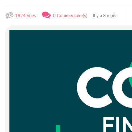
1824 Vues
0 Commentaire(s)
Il y a 3 mois