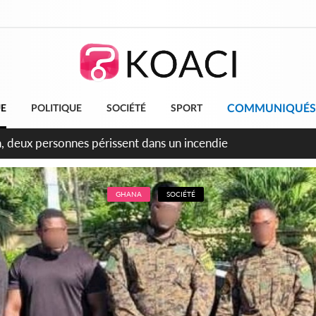
COMMUNIQUÉS
UE
POLITIQUE
SOCIÉTÉ
SPORT
leu, la célébration de la fête nationale transformée en vaste 
ngereux
GHANA
SOCIÉTÉ