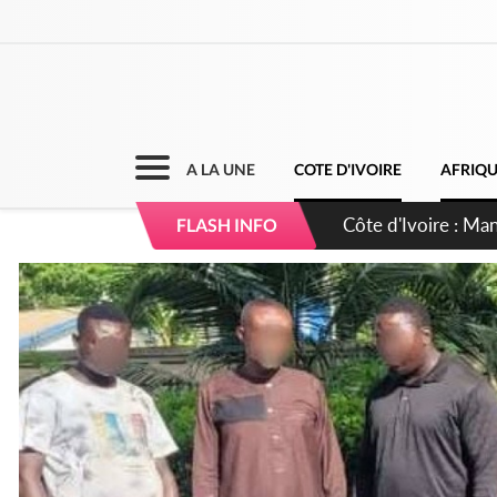
A LA UNE
COTE D'IVOIRE
AFRIQ
Côte d'Ivoire : Séi
FLASH INFO
dépigmentants da