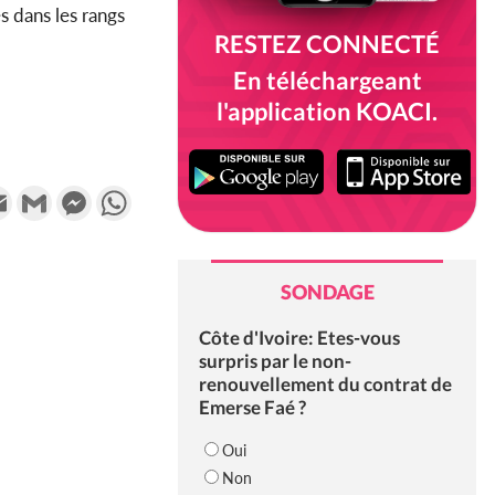
s dans les rangs
RESTEZ CONNECTÉ
En téléchargeant
l'application KOACI.
k
tter
Email
Gmail
Messenger
WhatsApp
SONDAGE
Côte d'Ivoire: Etes-vous
surpris par le non-
renouvellement du contrat de
Emerse Faé ?
Oui
Non