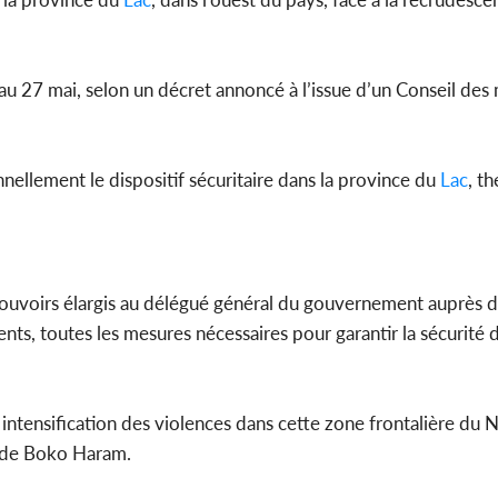
’au 27 mai, selon un décret annoncé à l’issue d’un Conseil des 
Côte d'
sanitaire
modernise
ellement le dispositif sécuritaire dans la province du
Lac
, t
 pouvoirs élargis au délégué général du gouvernement auprès 
nts, toutes les mesures nécessaires pour garantir la sécurité
ntensification des violences dans cette zone frontalière du N
s de Boko Haram.