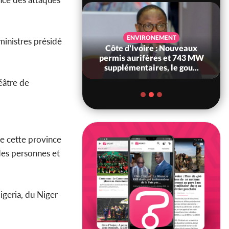
SANTÉ
ENVIRONEMENT
ministres présidé
Ivoire : Réforme
Côte d'Ivoire : Nouveaux
, le gouvernement
permis aurifères et 743 MW
 ses structures...
supplémentaires, le gou...
héâtre de
de cette province
 des personnes et
igeria, du Niger