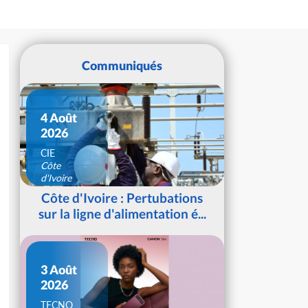
Communiqués
4 Août
2026
CIE
Côte
d'Ivoire
Côte d'Ivoire : Pertubations
sur la ligne d'alimentation é...
3 Août
2026
TECNO