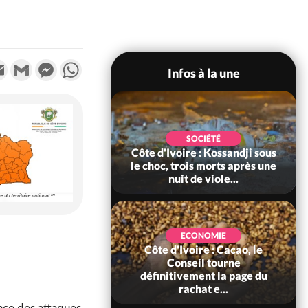
k
tter
Email
Gmail
Messenger
WhatsApp
Infos à la une
POLITIQUE
SOCIÉTÉ
ire : Indépendance
Côte d'Ivoire : Kossandji sous
Yopougon coeur
le choc, trois morts après une
 la célébration...
nuit de viole...
ECONOMIE
Côte d'Ivoire : Cacao, le
SOCIÉTÉ
ire : Réforme de la
Conseil tourne
té civile, le
définitivement la page du
nt valide six dé...
rachat e...
ence des attaques