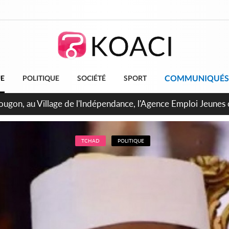
COMMUNIQUÉS
UE
POLITIQUE
SOCIÉTÉ
SPORT
 de Treichville, après la fronde, les agents contractuels obti
arriérés du SMIG 2023
TCHAD
POLITIQUE