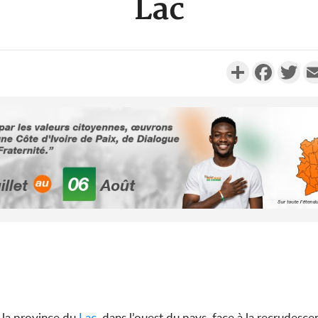
Lac
Partager
Faceboo
Twi
Côte d'Ivo
2026, 
battant de
Côte d'Ivo
socié
gouverneme
s la province du
Lac
, dans l’ouest du pays, face à la recrudesc