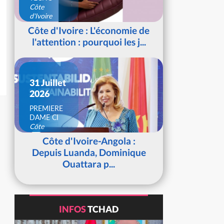
Côte
d'Ivoire
Côte d'Ivoire : L'économie de
l'attention : pourquoi les j...
31 Juillet
2026
PREMIERE
DAME CI
Côte
d'Ivoire
Côte d'Ivoire-Angola :
Depuis Luanda, Dominique
Ouattara p...
INFOS
TCHAD