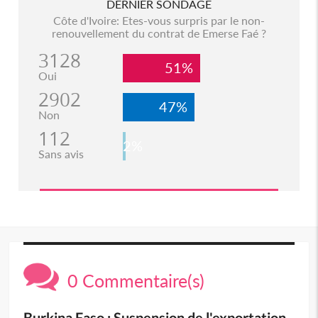
DERNIER SONDAGE
Côte d'Ivoire: Etes-vous surpris par le non-
renouvellement du contrat de Emerse Faé ?
3128
51%
Oui
2902
47%
Non
112
2%
Sans avis
0 Commentaire(s)
Burkina Faso : Suspension de l'exportation