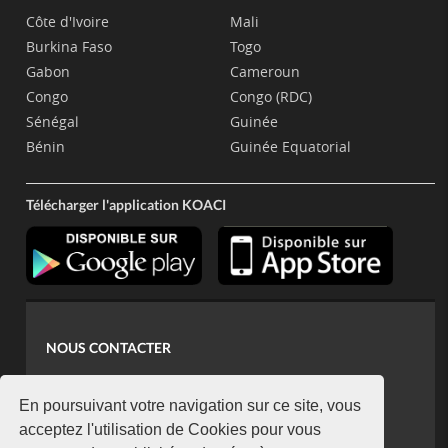
Côte d'Ivoire
Mali
Burkina Faso
Togo
Gabon
Cameroun
Congo
Congo (RDC)
Sénégal
Guinée
Bénin
Guinée Equatorial
Télécharger l'application KOACI
NOUS CONTACTER
contact@koaci.com
koaci@yahoo.fr
En poursuivant votre navigation sur ce site, vous
+225 07 08 85 52 93
acceptez l'utilisation de Cookies pour vous