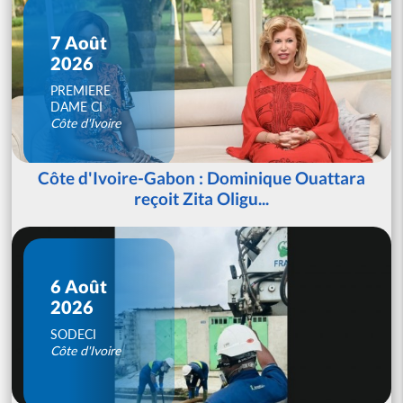
7 Août
2026
PREMIERE
DAME CI
Côte d'Ivoire
Côte d'Ivoire-Gabon : Dominique Ouattara
reçoit Zita Oligu...
6 Août
2026
SODECI
Côte d'Ivoire