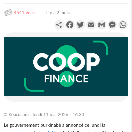
4641 Vues
Il y a 2 mois
Partager
Facebook
Twitter
Email
Gmail
Messen
W
© Koaci.com - lundi 11 mai 2026 - 16:33
Le gouvernement burkinabè a annoncé ce lundi la