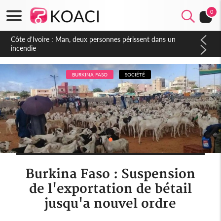
0
Côte d'Ivoire : Séileu, la célébration de la fête nationale
transformée en vaste campagne contre les produits
dépigmentants dangereux
BURKINA FASO
SOCIÉTÉ
Burkina Faso : Suspension
de l'exportation de bétail
jusqu'a nouvel ordre