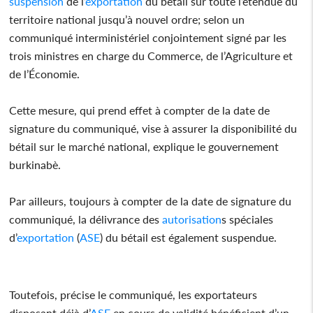
suspension
de l’
exportation
du bétail sur toute l’étendue du
territoire national jusqu’à nouvel ordre; selon un
communiqué interministériel conjointement signé par les
trois ministres en charge du Commerce, de l’Agriculture et
de l’Économie.
Cette mesure, qui prend effet à compter de la date de
signature du communiqué, vise à assurer la disponibilité du
bétail sur le marché national, explique le gouvernement
burkinabè.
Par ailleurs, toujours à compter de la date de signature du
communiqué, la délivrance des
autorisation
s spéciales
d’
exportation
(
ASE
) du bétail est également suspendue.
Toutefois, précise le communiqué, les exportateurs
disposant déjà d’
ASE
en cours de validité bénéficient d’un