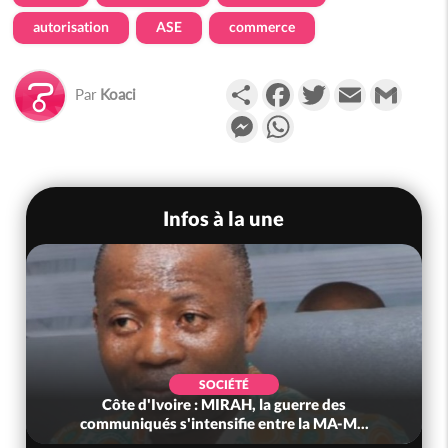
autorisation
ASE
commerce
Partager
Facebook
Twitter
Email
Gmail
Par
Koaci
Messenger
WhatsApp
Infos à la une
SOCIÉTÉ
Côte d'Ivoire : MIRAH, la guerre des
communiqués s'intensifie entre la MA-M...