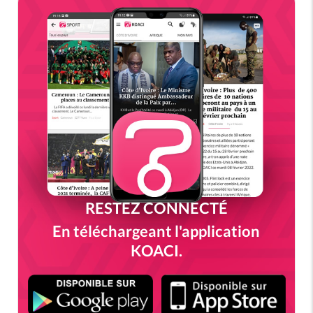
RESTEZ CONNECTÉ
En téléchargeant l'application
KOACI.