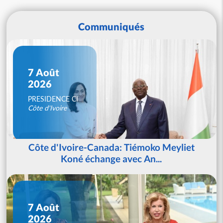
Communiqués
7 Août
2026
PRESIDENCE CI
Côte d'Ivoire
Côte d'Ivoire-Canada: Tiémoko Meyliet
Koné échange avec An...
7 Août
2026