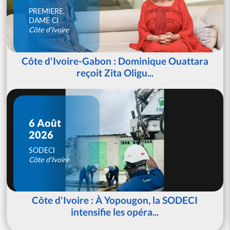
PREMIERE
DAME CI
Côte d'Ivoire
Côte d'Ivoire-Gabon : Dominique Ouattara
reçoit Zita Oligu...
6 Août
2026
SODECI
Côte d'Ivoire
Côte d'Ivoire : À Yopougon, la SODECI
intensifie les opéra...