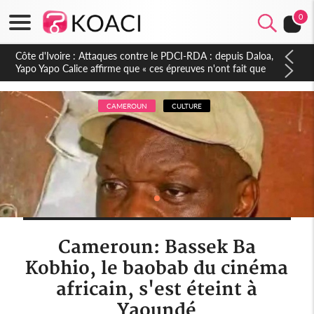
0
Côte d'Ivoire : Le Colonel-Major Fofié Kouakou est décédé,
l'armée perd une figure de la 2e Région militaire
CAMEROUN
CULTURE
Cameroun: Bassek Ba
Kobhio, le baobab du cinéma
africain, s'est éteint à
Yaoundé