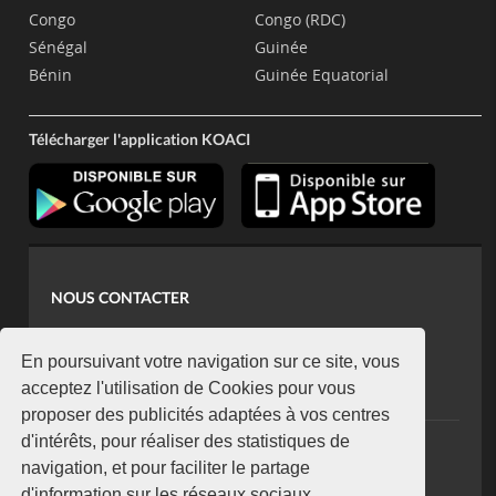
Congo
Congo (RDC)
Sénégal
Guinée
Bénin
Guinée Equatorial
Télécharger l'application KOACI
NOUS CONTACTER
contact@koaci.com
koaci@yahoo.fr
En poursuivant votre navigation sur ce site, vous
+225 07 08 85 52 93
acceptez l'utilisation de Cookies pour vous
proposer des publicités adaptées à vos centres
d'intérêts, pour réaliser des statistiques de
NEWSLETTER
navigation, et pour faciliter le partage
Restez connecté via notre newsletter
d'information sur les réseaux sociaux.