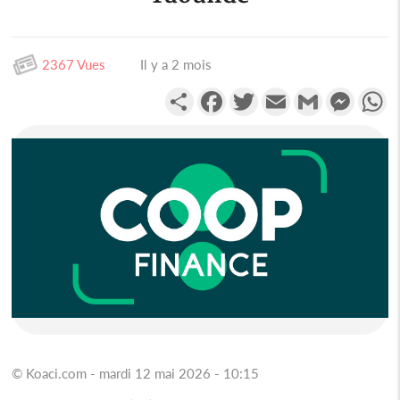
2367 Vues
Il y a 2 mois
Partager
Facebook
Twitter
Email
Gmail
Messen
W
© Koaci.com - mardi 12 mai 2026 - 10:15