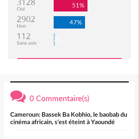
3128
51%
Oui
2902
47%
Non
112
2%
Sans avis
0 Commentaire(s)
Cameroun: Bassek Ba Kobhio, le baobab du
cinéma africain, s'est éteint à Yaoundé