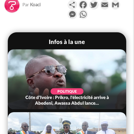
Partager
Facebook
Twitter
Email
Gmail
Par
Koaci
Messenger
WhatsApp
Infos à la une
POLITIQUE
Côte d'Ivoire : Prikro, l'électricité arrive à
Abedeni, Awassa Abdul lance...