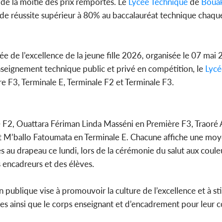
de la moitié des prix remportés. Le
Lycée Technique
de
Boua
POLITIQUE
Côte d'Ivoire : 66è
ux de réussite supérieur à 80% au baccalauréat technique chaqu
anniversaire de
l'indépendance, Alassane
Ouattara prome...
ée de l’excellence de la jeune fille 2026, organisée le 07 mai
nseignement technique public et privé en compétition, le
Lycé
e F3, Terminale E, Terminale F2 et Terminale F3.
 F2, Ouattara Fériman Linda Masséni en Première F3, Traoré 
 M’ballo Fatoumata en Terminale E. Chacune affiche une mo
es au drapeau ce lundi, lors de la cérémonie du salut aux coule
s encadreurs et des élèves.
n publique vise à promouvoir la culture de l’excellence et à st
réates ainsi que le corps enseignant et d’encadrement pour leur 