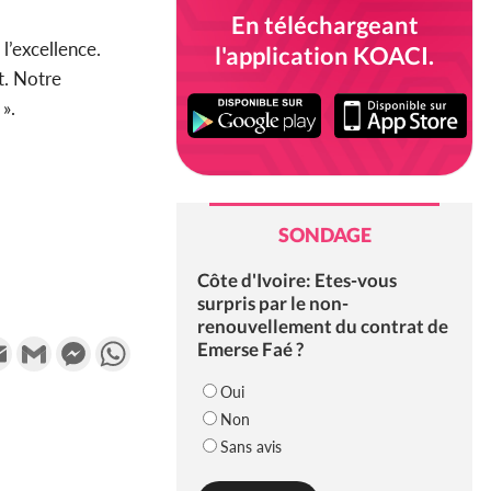
En téléchargeant
 l’excellence.
l'application KOACI.
t. Notre
».
SONDAGE
Côte d'Ivoire: Etes-vous
surpris par le non-
renouvellement du contrat de
k
tter
Email
Gmail
Messenger
WhatsApp
Emerse Faé ?
Oui
Non
Sans avis