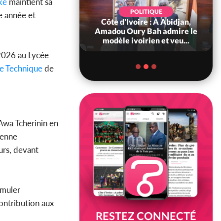
ké
maintient sa
POLITIQUE
POLITIQ
e année et
Côte d'Ivoire : À Abidjan,
Côte d'Ivoire :
Amadou Oury Bah admire le
tragiques à Koss
modèle ivoirien et veu...
ayant fait 03 m
 2026 au Lycée
e Technique
de
Awa Tcherinin en
yenne
urs, devant
imuler
contribution aux
RESTEZ CONNECTÉ