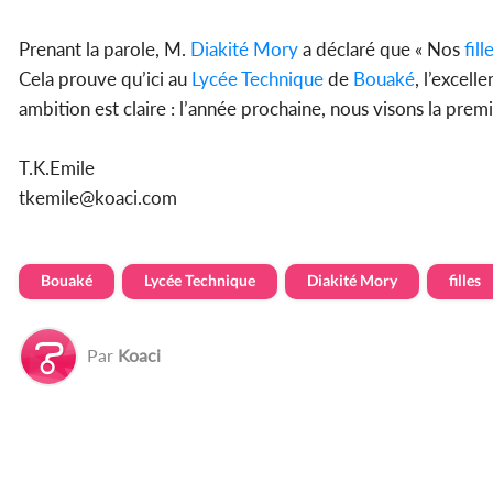
Prenant la parole, M.
Diakité Mory
a déclaré que « Nos
fill
Cela prouve qu’ici au
Lycée Technique
de
Bouaké
, l’excell
ambition est claire : l’année prochaine, nous visons la prem
T.K.Emile
tkemile@koaci.com
Bouaké
Lycée Technique
Diakité Mory
filles
Par
Koaci