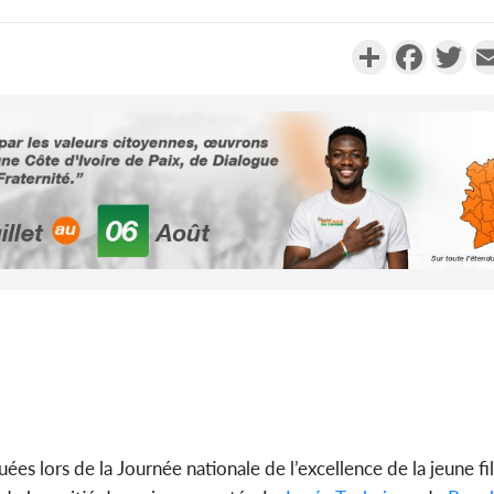
Partager
Faceboo
Twi
SOCIÉTÉ
Côte d'Ivoire : Ouattara
promet des sanctions contre
les déguerpissements i...
POLITIQUE
Côte d'Ivoire : Fête nationale,
Alassane Ouattara accorde
la grâce à 4 661...
guées lors de la Journée nationale de l’excellence de la jeune fi