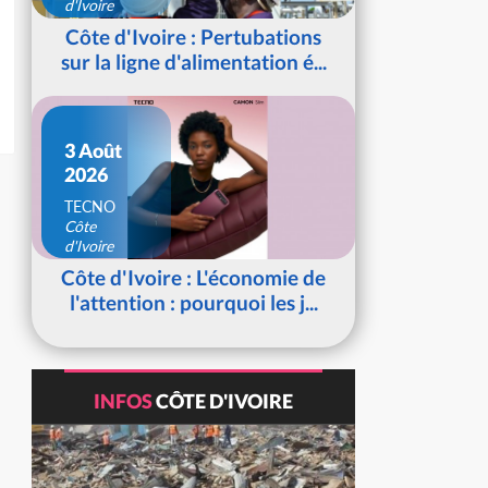
d'Ivoire
Côte d'Ivoire : Pertubations
sur la ligne d'alimentation é...
3 Août
2026
TECNO
Côte
d'Ivoire
Côte d'Ivoire : L'économie de
l'attention : pourquoi les j...
INFOS
CÔTE D'IVOIRE