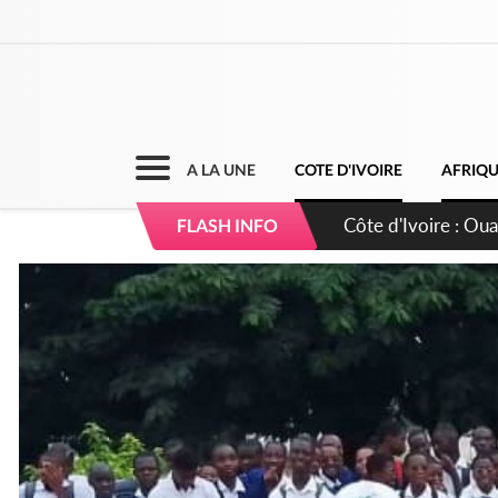
A LA UNE
COTE D'IVOIRE
AFRIQ
Côte d'Ivoire : 66è
FLASH INFO
grands investissem