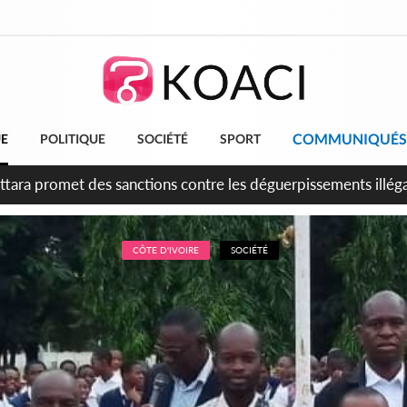
COMMUNIQUÉS
UE
POLITIQUE
SOCIÉTÉ
SPORT
 anniversaire de l'indépendance, Alassane Ouattara promet d'a
ents pour une nation plus forte et plus prospère
CÔTE D'IVOIRE
SOCIÉTÉ