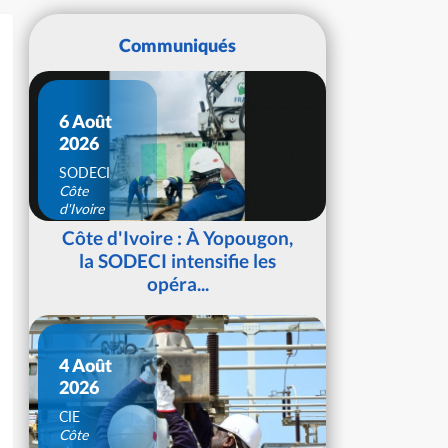
Communiqués
6 Août
2026
SODECI
Côte
d'Ivoire
Côte d'Ivoire : À Yopougon,
la SODECI intensifie les
opéra...
4 Août
2026
CIE
Côte