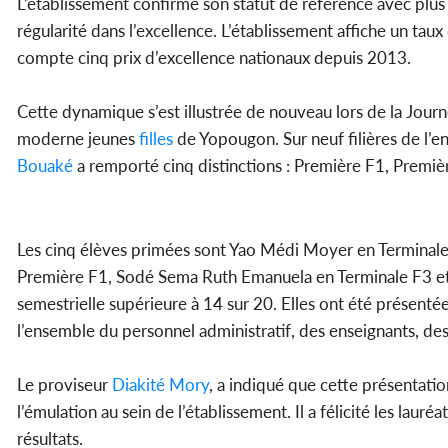
L’établissement confirme son statut de référence avec plus 
régularité dans l’excellence. L’établissement affiche un ta
compte cinq prix d’excellence nationaux depuis 2013.
Cette dynamique s’est illustrée de nouveau lors de la Journ
moderne jeunes
filles
de Yopougon. Sur neuf filières de l’e
Bouaké
a remporté cinq distinctions : Première F1, Premièr
Les cinq élèves primées sont Yao Médi Moyer en Terminale
Première F1, Sodé Sema Ruth Emanuela en Terminale F3 et
semestrielle supérieure à 14 sur 20. Elles ont été présenté
l’ensemble du personnel administratif, des enseignants, de
Le proviseur
Diakité Mory
, a indiqué que cette présentatio
l’émulation au sein de l’établissement. Il a félicité les lau
résultats.