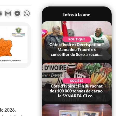
k
tter
Email
Gmail
Messenger
WhatsApp
Infos à la une
POLITIQUE
POLITIQ
Côte d'Ivoire : Décrispation ?
Côte d'Ivoire : 2
Mamadou Traoré ex
FCFA de la Fran
conseiller de Soro a recou...
métro d'Abidja
SOCIÉTÉ
SOCIÉT
Côte d'Ivoire : Fin du rachat
Côte d'Ivoire : 
des 100 000 tonnes de cacao,
de fer autour de 
le SYNARFA-CI co...
le SYNHA-CI s
lle 2026.