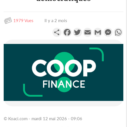
1979 Vues
Il y a 2 mois
Partager
Facebook
Twitter
Email
Gmail
Messen
W
© Koaci.com - mardi 12 mai 2026 - 09:06