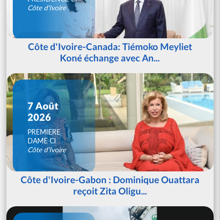
Côte d'Ivoire
Côte d'Ivoire-Canada: Tiémoko Meyliet
Koné échange avec An...
7 Août
2026
PREMIERE
DAME CI
Côte d'Ivoire
Côte d'Ivoire-Gabon : Dominique Ouattara
reçoit Zita Oligu...