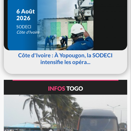
6 Août
2026
SODECI
Côte d'Ivoire
Côte d'Ivoire : À Yopougon, la SODECI
intensifie les opéra...
INFOS
TOGO