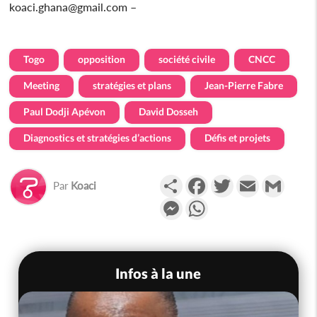
koaci.ghana@gmail.com –
Togo
opposition
société civile
CNCC
Meeting
stratégies et plans
Jean-Pierre Fabre
Paul Dodji Apévon
David Dosseh
Diagnostics et stratégies d’actions
Défis et projets
Partager
Facebook
Twitter
Email
Gmail
Par
Koaci
Messenger
WhatsApp
Infos à la une