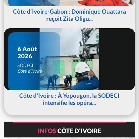
Côte d'Ivoire-Gabon : Dominique Ouattara
reçoit Zita Oligu...
6 Août
2026
SODECI
Côte d'Ivoire
Côte d'Ivoire : À Yopougon, la SODECI
intensifie les opéra...
INFOS
CÔTE D'IVOIRE