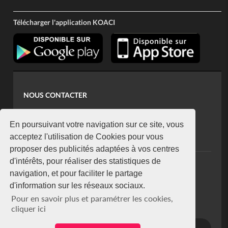
Télécharger l'application KOACI
NOUS CONTACTER
contact@koaci.com
koaci@yahoo.fr
En poursuivant votre navigation sur ce site, vous
+225 07 08 85 52 93
acceptez l'utilisation de Cookies pour vous
proposer des publicités adaptées à vos centres
d'intérêts, pour réaliser des statistiques de
NEWSLETTER
navigation, et pour faciliter le partage
Restez connecté via notre newsletter
d'information sur les réseaux sociaux.
S'abonner
Pour en savoir plus et paramétrer les cookies,
Se désabonner
cliquer ici