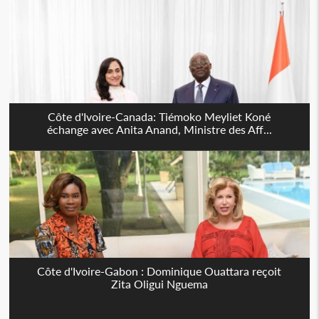
Côte d'Ivoire-Canada: Tiémoko Meyliet Koné
échange avec Anita Anand, Ministre des Aff...
Côte d'Ivoire-Gabon : Dominique Ouattara reçoit
Zita Oligui Nguema