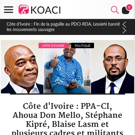
0
Côte d'Ivoire : Ouattara promet des sanctions contre les
déguerpissements illégaux
CÔTE D'IVOIRE
POLITIQUE
Côte d'Ivoire : PPA-CI,
Ahoua Don Mello, Stéphane
Kipré, Blaise Lasm et
plusieurs cadres et militants