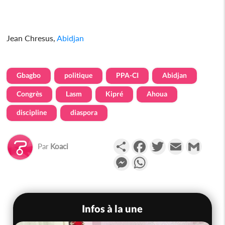
Jean Chresus,
Abidjan
Gbagbo
politique
PPA-CI
Abidjan
Congrès
Lasm
Kipré
Ahoua
discipline
diaspora
Partager
Facebook
Twitter
Email
Gmail
Par
Koaci
Messenger
WhatsApp
Infos à la une