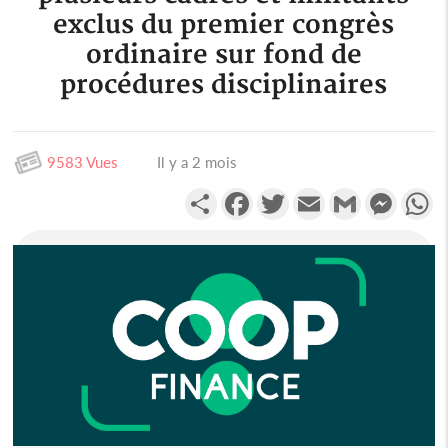
exclus du premier congrès
ordinaire sur fond de
procédures disciplinaires
9583 Vues
Il y a 2 mois
Partager
Facebook
Twitter
Email
Gmail
Messen
W