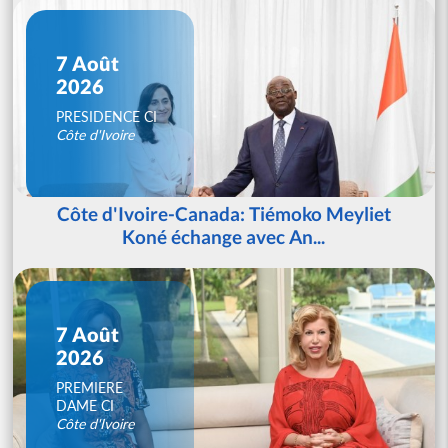
7 Août
2026
PRESIDENCE CI
Côte d'Ivoire
Côte d'Ivoire-Canada: Tiémoko Meyliet
Koné échange avec An...
7 Août
2026
PREMIERE
DAME CI
Côte d'Ivoire