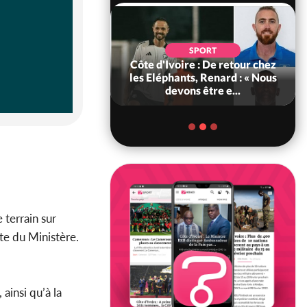
POLITIQUE
d'Ivoire : 66e
SPORT
versaire de
Côte d'Ivoire : De retour chez
ance, les Forces de
les Eléphants, Renard : « Nous
fense e...
devons être e...
 terrain sur
te du Ministère.
ainsi qu’à la