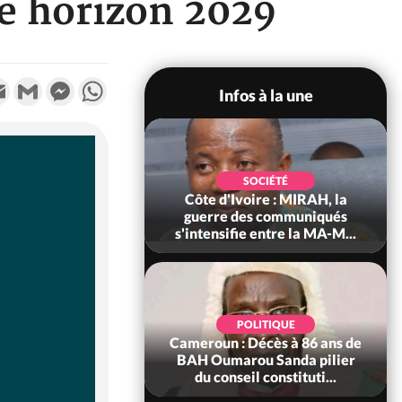
ce horizon 2029
k
tter
Email
Gmail
Messenger
WhatsApp
Infos à la une
SOCIÉTÉ
SOCIÉTÉ
voire : Man, deux
Côte d'Ivoire : MIRAH, la
périssent dans un
guerre des communiqués
incendie
s'intensifie entre la MA-M...
SOCIÉTÉ
POLITIQUE
ire : Daloa, il tue
Cameroun : Décès à 86 ans de
ègue et cache 38
BAH Oumarou Sanda pilier
s dans une fo...
du conseil constituti...