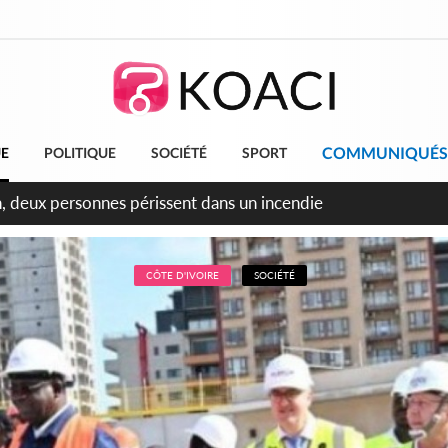
COMMUNIQUÉS
UE
POLITIQUE
SOCIÉTÉ
SPORT
leu, la célébration de la fête nationale transformée en vaste 
ngereux
CÔTE D'IVOIRE
SOCIÉTÉ