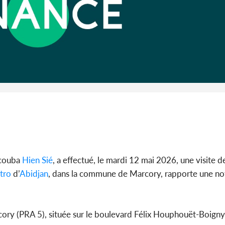
Côte 
anni
l'Indépend
Dé
Yacouba
Hien Sié
, a effectué, le mardi 12 mai 2026, une visite de
tro
d’
Abidjan
, dans la commune de Marcory, rapporte une no
cory (PRA 5), située sur le boulevard Félix Houphouët-Boigny, 