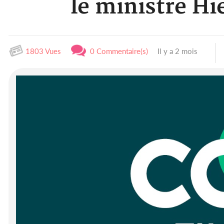
le ministre Hi
1803 Vues
0 Commentaire(s)
Il y a 2 mois