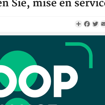
en Sié, mise en servi
Partager
Faceboo
Twi
Côte d'I
personnes 
Côte d'Ivo
son coll
million