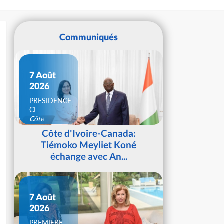
Communiqués
7 Août
2026
PRESIDENCE
CI
Côte
d'Ivoire
Côte d'Ivoire-Canada:
Tiémoko Meyliet Koné
échange avec An...
7 Août
2026
PREMIERE