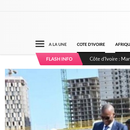
A LA UNE
COTE D'IVOIRE
AFRIQ
Côte d'Ivoire : Séi
FLASH INFO
dépigmentants da