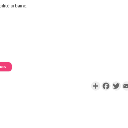
lité urbaine.
ques
Partager
Faceboo
Twi