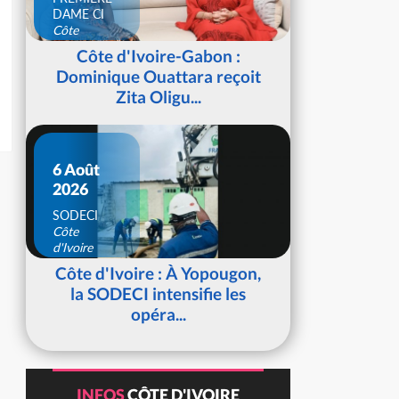
DAME CI
Côte
d'Ivoire
Côte d'Ivoire-Gabon :
Dominique Ouattara reçoit
Zita Oligu...
6 Août
2026
SODECI
Côte
d'Ivoire
Côte d'Ivoire : À Yopougon,
la SODECI intensifie les
opéra...
INFOS
CÔTE D'IVOIRE