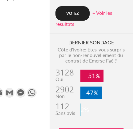
+ Voir les
resultats
DERNIER SONDAGE
Côte d'Ivoire: Etes-vous surpris
par le non-renouvellement du
contrat de Emerse Faé ?
3128
51%
Oui
2902
k
tter
Email
Gmail
Messenger
WhatsApp
47%
Non
112
2%
Sans avis