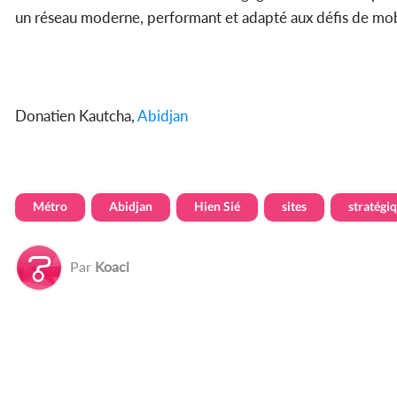
un réseau moderne, performant et adapté aux défis de mobi
Donatien Kautcha,
Abidjan
Métro
Abidjan
Hien Sié
sites
stratégi
Par
Koaci