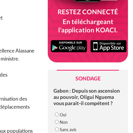
RESTEZ CONNECTÉ
et
En téléchargeant
l'application KOACI.
ellence Alassane
 ministre.
 des
SONDAGE
Gabon : Depuis son ascension
au pouvoir, Oligui Nguema
rnisation des
vous parait-il compétent ?
s déplacements
Oui
Non
Sans avis
aux populations