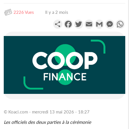
2226 Vues
Il y a 2 mois
Partager
Facebook
Twitter
Email
Gmail
Messen
W
© Koaci.com - mercredi 13 mai 2026 - 18:27
Les officiels des deux parties à la cérémonie