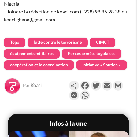
Nigeria
- Joindre la rédaction de koaci.com (+228) 98 95 28 38 ou
koaci.ghana@gmail.com –
Togo
lutte contre le terrorisme
CIMCT
équipements militaires
Forces armées togolaises
coopération et la coordination
Initiative « Soutien »
Partager
Facebook
Twitter
Email
Gmail
Par
Koaci
Messenger
WhatsApp
Infos à la une