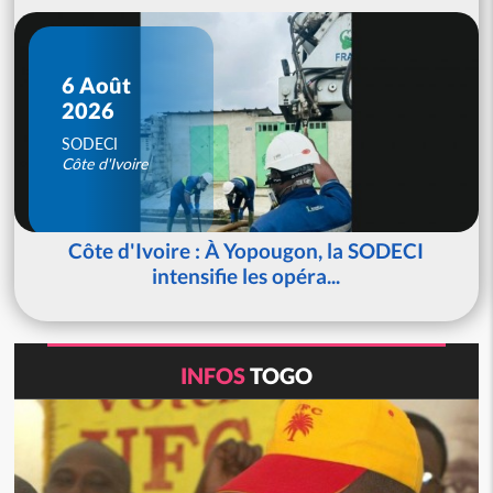
6 Août
2026
SODECI
Côte d'Ivoire
Côte d'Ivoire : À Yopougon, la SODECI
intensifie les opéra...
INFOS
TOGO