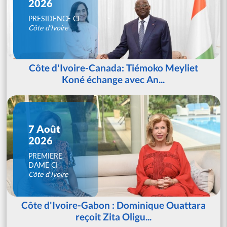
2026
PRESIDENCE CI
Côte d'Ivoire
Côte d'Ivoire-Canada: Tiémoko Meyliet
Koné échange avec An...
7 Août
2026
PREMIERE
DAME CI
Côte d'Ivoire
Côte d'Ivoire-Gabon : Dominique Ouattara
reçoit Zita Oligu...