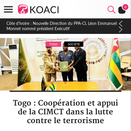
0
Côte d'Ivoire : Célébration des 66 ans d'Indépendance, un
Appel à l'Unité et au Développement dans le Gbôklè
TOGO
SOCIÉTÉ
Togo : Coopération et appui
de la CIMCT dans la lutte
contre le terrorisme