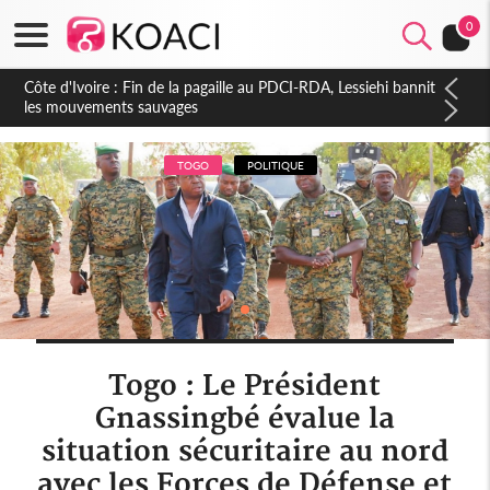
0
Côte d'Ivoire : Ouattara promet des sanctions contre les
déguerpissements illégaux
TOGO
POLITIQUE
Togo : Le Président
Gnassingbé évalue la
situation sécuritaire au nord
avec les Forces de Défense et