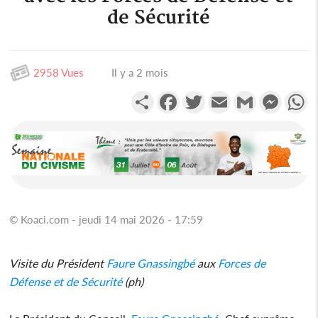
de Sécurité
2958 Vues
Il y a 2 mois
Partager
Facebook
Twitter
Email
Gmail
Messen
W
© Koaci.com - jeudi 14 mai 2026 - 17:59
Visite du Président
Faure Gnassingbé
aux
Forces de
Défense et de Sécurité
(ph)