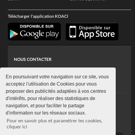
Télécharger l'application KOACI
NOUS CONTACTER
contact@koaci.com
koaci@yahoo.fr
En poursuivant votre navigation sur ce site, vous
+225 07 08 85 52 93
acceptez l'utilisation de Cookies pour vous
proposer des publicités adaptées à vos centres
d'intérêts, pour réaliser des statistiques de
NEWSLETTER
navigation, et pour faciliter le partage
Restez connecté via notre newsletter
d'information sur les réseaux sociaux.
S'abonner
Pour en savoir plus et paramétrer les cookies,
Se désabonner
cliquer ici