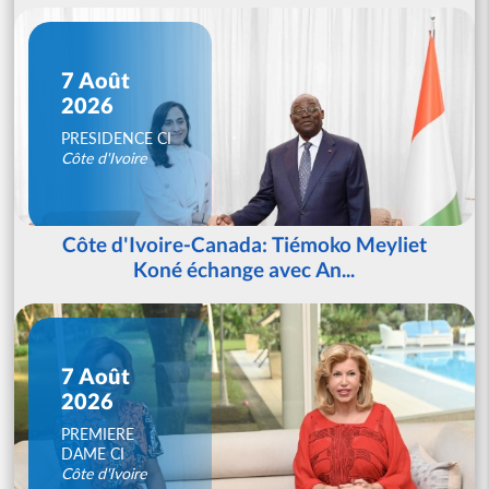
7 Août
2026
PRESIDENCE CI
Côte d'Ivoire
Côte d'Ivoire-Canada: Tiémoko Meyliet
Koné échange avec An...
7 Août
2026
PREMIERE
DAME CI
Côte d'Ivoire