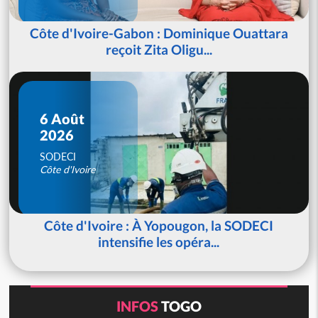
Côte d'Ivoire-Gabon : Dominique Ouattara
reçoit Zita Oligu...
6 Août
2026
SODECI
Côte d'Ivoire
Côte d'Ivoire : À Yopougon, la SODECI
intensifie les opéra...
INFOS
TOGO