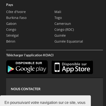
Pays
Côte d'Ivoire
Mali
Burkina Faso
Togo
Gabon
Cameroun
Congo
Congo (RDC)
Sénégal
Guinée
Bénin
Guinée Equatorial
Télécharger l'application KOACI
NOUS CONTACTER
contact@koaci.com
koaci@yahoo.fr
En poursuivant votre navigation sur ce site, vous