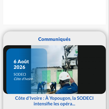
Communiqués
6 Août
2026
SODECI
Côte d'Ivoire
Côte d'Ivoire : À Yopougon, la SODECI
intensifie les opéra...