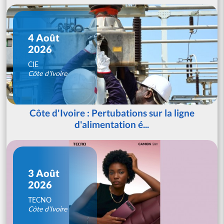
4 Août
2026
CIE
Côte d'Ivoire
Côte d'Ivoire : Pertubations sur la ligne
d'alimentation é...
3 Août
2026
TECNO
Côte d'Ivoire