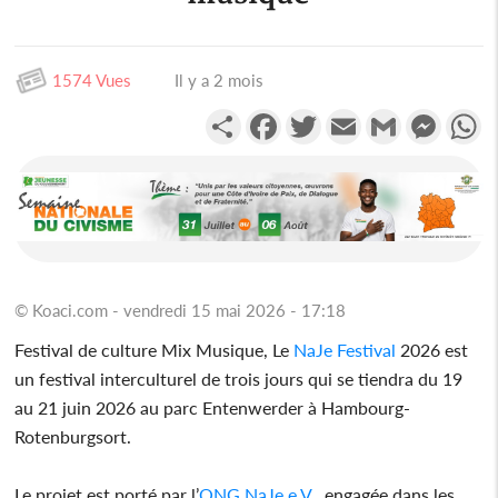
1574 Vues
Il y a 2 mois
Partager
Facebook
Twitter
Email
Gmail
Messen
W
© Koaci.com - vendredi 15 mai 2026 - 17:18
Festival de culture Mix Musique, Le
NaJe Festival
2026 est
un festival interculturel de trois jours qui se tiendra du 19
au 21 juin 2026 au parc Entenwerder à Hambourg-
Rotenburgsort.
Le projet est porté par l’
ONG NaJe e.V.
, engagée dans les