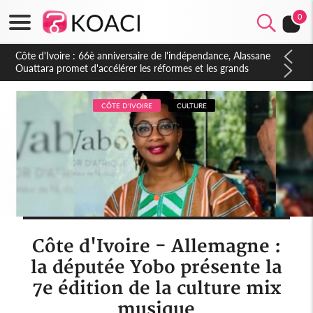
0
Côte d'Ivoire : À Abidjan, Amadou Oury Bah admire le modèle
ivoirien et veut s'en inspirer pour accélérer le développement
de la Guinée
CÔTE D'IVOIRE
CULTURE
Côte d'Ivoire - Allemagne :
la députée Yobo présente la
7e édition de la culture mix
musique