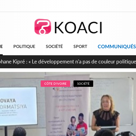
COMMUNIQUÉS
UE
POLITIQUE
SOCIÉTÉ
SPORT
cueillent 254 anciens combattants issus de groupes armés
CÔTE D'IVOIRE
SOCIÉTÉ