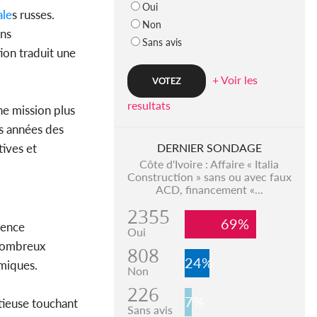
Oui
ale
s russes.
Non
ons
Sans avis
ion traduit une
+ Voir les
resultats
ne mission plus
rs années des
tives et
DERNIER SONDAGE
Côte d'Ivoire : Affaire « Italia
Construction » sans ou avec faux
ACD, financement «...
2355
69%
ience
Oui
 nombreux
808
24%
émiques.
Non
226
7%
itieuse touchant
Sans avis