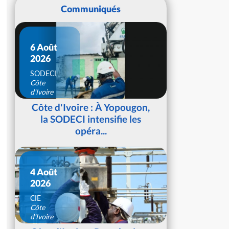
Communiqués
6 Août
2026
SODECI
Côte
d'Ivoire
Côte d'Ivoire : À Yopougon,
la SODECI intensifie les
opéra...
4 Août
2026
CIE
Côte
d'Ivoire