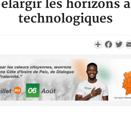
 élargir les horizons
technologiques
Partager
Faceboo
Twi
Côte d'Ivo
des 100 00
le SYN
Côte d'I