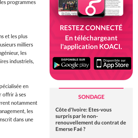
ur les programmes
RESTEZ CONNECTÉ
s et les plus
En téléchargeant
usieurs milliers
l'application KOACI.
génieur, les
res industriels,
pécialisée en
 offrir à ses
SONDAGE
ouvrent notamment
Côte d'Ivoire: Etes-vous
 management, les
surpris par le non-
inscrit dans une
renouvellement du contrat de
Emerse Faé ?