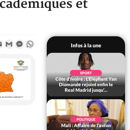
 académiques et
k
tter
Email
Gmail
Messenger
WhatsApp
Infos à la une
SOCIÉTÉ
SPORT
ire : Fin du rachat
Côte d'Ivoire : L'Eléphant Yan
0 tonnes de cacao,
Diomandé rejoint enfin le
ARFA-CI co...
Real Madrid jusqu'...
POLITIQUE
POLITIQUE
voire : Violences
Mali : Affaire de l'avion