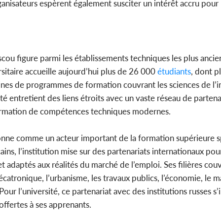
 organisateurs espèrent également susciter un intérêt accru po
cou figure parmi les établissements techniques les plus ancien
sitaire accueille aujourd’hui plus de 26 000
étudiants
, dont pl
ines de programmes de formation couvrant les sciences de l’in
é entretient des liens étroits avec un vaste réseau de partenai
formation de compétences techniques modernes.
ionne comme un acteur important de la formation supérieure s
ins, l’institution mise sur des partenariats internationaux pour
t adaptés aux réalités du marché de l’emploi. Ses filières c
a mécatronique, l’urbanisme, les travaux publics, l’économie, le
ur l’université, ce partenariat avec des institutions russes s’
offertes à ses apprenants.