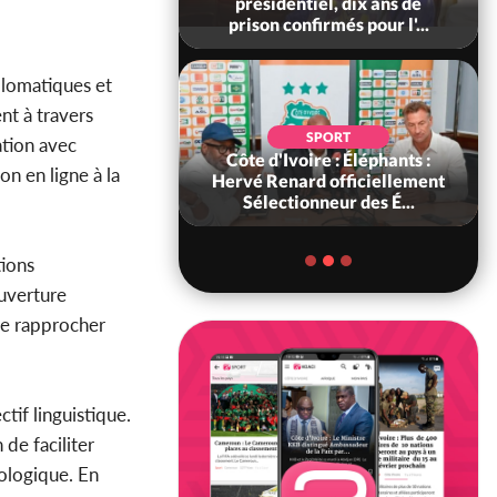
 à Kossandji (Mé)
présidentiel, dix ans de
it 03 morts, A...
prison confirmés pour l'...
plomatiques et
nt à travers
SOCIÉTÉ
SPORT
ation avec
ire : « On ne veut
Côte d'Ivoire : Éléphants :
on en ligne à la
chez nous », crient
Hervé Renard officiellement
abitants d...
Sélectionneur des É...
tions
uverture
de rapprocher
tif linguistique.
de faciliter
nologique. En