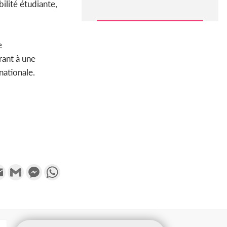
ilité étudiante,
e
rant à une
nationale.
k
tter
Email
Gmail
Messenger
WhatsApp