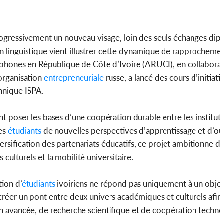
tragiques
ayant fa
 progressivement un nouveau visage, loin des seuls échanges di
linguistique vient illustrer cette dynamique de rapprocheme
ssophones en République de Côte d’Ivoire (ARUCI), en collabor
Côte d'Ivo
organisation
entrepreneuriale
russe, a lancé des cours d’initiati
pas mourir 
des h
hnique ISPA.
ent poser les bases d’une coopération durable entre les institu
nes
étudiants
de nouvelles perspectives d’apprentissage et d’o
ersification des partenariats éducatifs, ce projet ambitionne 
culturels et la mobilité universitaire.
tion d’
étudiants
ivoiriens ne répond pas uniquement à un objec
réer un pont entre deux univers académiques et culturels afin 
on avancée, de recherche scientifique et de coopération tech