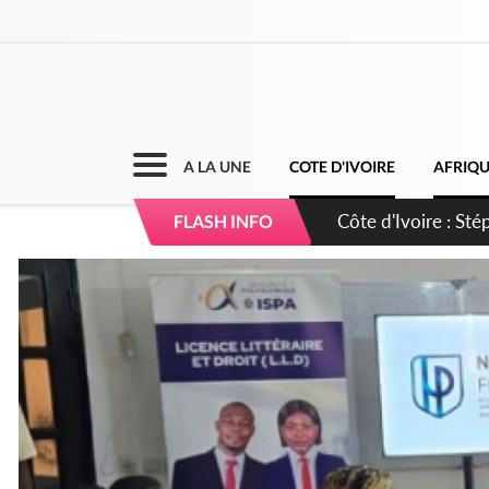
A LA UNE
COTE D'IVOIRE
AFRIQ
Mali : Les FAMa ac
FLASH INFO