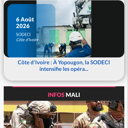
6 Août
2026
SODECI
Côte d'Ivoire
Côte d'Ivoire : À Yopougon, la SODECI
intensifie les opéra...
INFOS
MALI