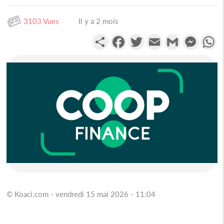
3103 Vues
Il y a 2 mois
Partager
Facebook
Twitter
Email
Gmail
Messen
W
© Koaci.com - vendredi 15 mai 2026 - 11:04