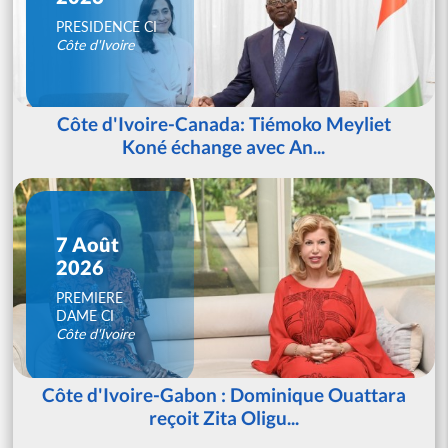
PRESIDENCE CI
Côte d'Ivoire
Côte d'Ivoire-Canada: Tiémoko Meyliet
Koné échange avec An...
7 Août
2026
PREMIERE
DAME CI
Côte d'Ivoire
Côte d'Ivoire-Gabon : Dominique Ouattara
reçoit Zita Oligu...