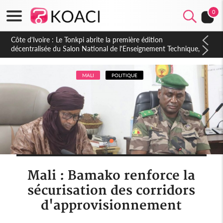
0
Côte d'Ivoire : PPA-CI, Gbagbo délègue une partie de ses
prérogatives de président à 05 cadres, vers sa retraite
politique ?
MALI
POLITIQUE
Mali : Bamako renforce la
sécurisation des corridors
d'approvisionnement