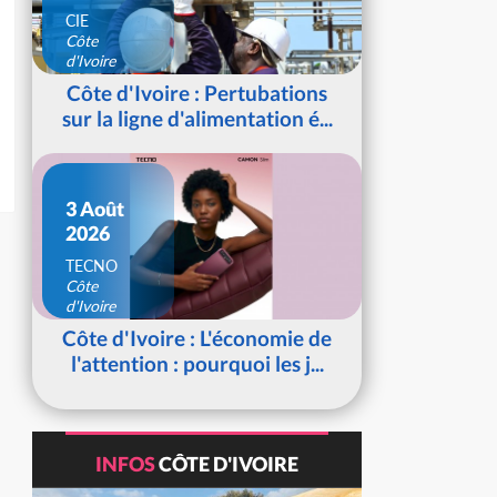
CIE
Côte
d'Ivoire
Côte d'Ivoire : Pertubations
sur la ligne d'alimentation é...
3 Août
2026
TECNO
Côte
d'Ivoire
Côte d'Ivoire : L'économie de
l'attention : pourquoi les j...
INFOS
CÔTE D'IVOIRE