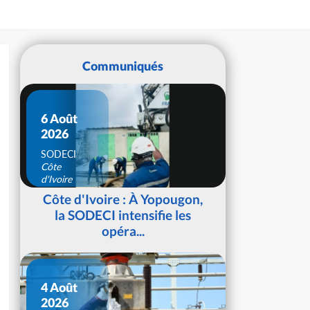
Communiqués
6 Août
2026
SODECI
Côte
d'Ivoire
Côte d'Ivoire : À Yopougon,
la SODECI intensifie les
opéra...
4 Août
2026