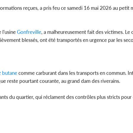
ormations reçues, a pris feu ce samedi 16 mai 2026 au petit m
Côte d'Ivo
 l'usine
Gonfreville
, a malheureusement fait des victimes. Le
pas mourir 
des h
rièvement blessés, ont été transportés en urgence par les secou
 butane
comme carburant dans les transports en commun. Inter
ique reste pourtant courante, au grand dam des riverains.
bitants du quartier, qui réclament des contrôles plus stricts pour