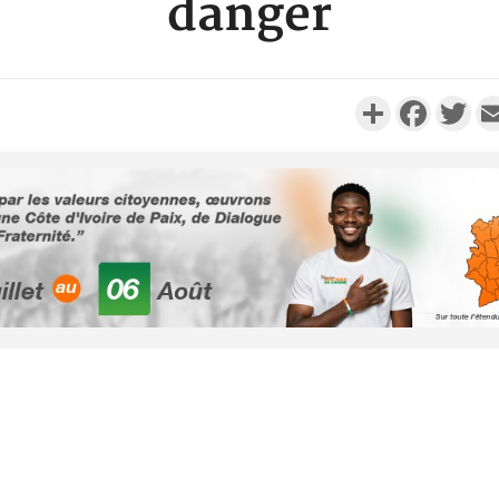
danger
Partager
Faceboo
Twi
Côte d'Ivo
des 100 00
le SYN
Côte d'I
tragiques
ayant fa