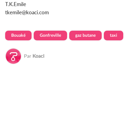
T.K.Emile
tkemile@koaci.com
Bouaké
Gonfreville
gaz butane
taxi
Par
Koaci