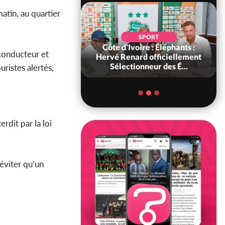
atin, au quartier
SOCIÉTÉ
SPORT
ire : « On ne veut
Côte d'Ivoire : Éléphants :
 conducteur et
chez nous », crient
Hervé Renard officiellement
abitants d...
Sélectionneur des É...
ristes alertés,
dit par la loi
 éviter qu’un