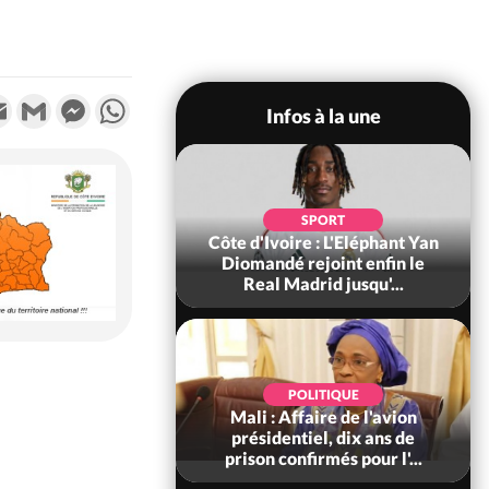
k
tter
Email
Gmail
Messenger
WhatsApp
Infos à la une
SOCIÉTÉ
SPORT
ire : Fin du rachat
Côte d'Ivoire : L'Eléphant Yan
0 tonnes de cacao,
Diomandé rejoint enfin le
ARFA-CI co...
Real Madrid jusqu'...
POLITIQUE
POLITIQUE
voire : Violences
Mali : Affaire de l'avion
 à Kossandji (Mé)
présidentiel, dix ans de
it 03 morts, A...
prison confirmés pour l'...