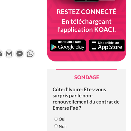
RESTEZ CONNECTÉ
En téléchargeant
l'application KOACI.
k
tter
Email
Gmail
Messenger
WhatsApp
SONDAGE
Côte d'Ivoire: Etes-vous
surpris par le non-
renouvellement du contrat de
Emerse Faé ?
Oui
Non