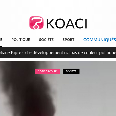
COMMUNIQUÉS
UE
POLITIQUE
SOCIÉTÉ
SPORT
cueillent 254 anciens combattants issus de groupes armés
CÔTE D'IVOIRE
SOCIÉTÉ