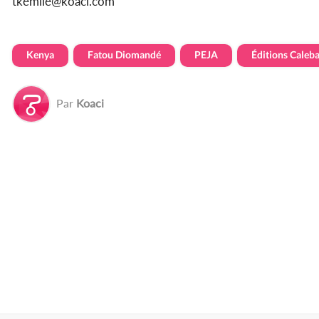
tkemile@koaci.com
Kenya
Fatou Diomandé
PEJA
Éditions Caleb
Par
Koaci