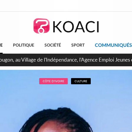
COMMUNIQUÉS
UE
POLITIQUE
SOCIÉTÉ
SPORT
 de Treichville, après la fronde, les agents contractuels obti
arriérés du SMIG 2023
CÔTE D'IVOIRE
CULTURE