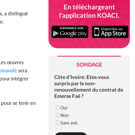
En téléchargeant
, a distingué
l'application KOACI.
re.
 Les œuvres
SONDAGE
iomandé
sera
Côte d'Ivoire: Etes-vous
 pour intégrer
surpris par le non-
renouvellement du contrat de
Emerse Faé ?
pour se tenir en
Oui
Non
Sans avis