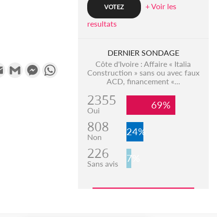
+ Voir les
resultats
DERNIER SONDAGE
Côte d'Ivoire : Affaire « Italia
k
tter
Email
Gmail
Messenger
WhatsApp
Construction » sans ou avec faux
ACD, financement «...
2355
69%
Oui
808
24%
Non
226
7%
Sans avis