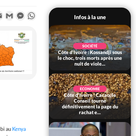
k
tter
Email
Gmail
Messenger
WhatsApp
Infos à la une
POLITIQUE
SOCIÉTÉ
ire : Indépendance
Côte d'Ivoire : Kossandji sous
Yopougon coeur
le choc, trois morts après une
 la célébration...
nuit de viole...
ECONOMIE
Côte d'Ivoire : Cacao, le
SOCIÉTÉ
ire : Réforme de la
Conseil tourne
té civile, le
définitivement la page du
nt valide six dé...
rachat e...
obi au
Kenya