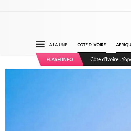
A LA UNE
COTE D'IVOIRE
AFRIQ
Côte d'Ivoire : CHU
FLASH INFO
direction sur les 