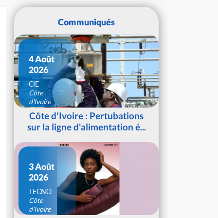
Communiqués
4 Août
2026
CIE
Côte
d'Ivoire
Côte d'Ivoire : Pertubations
sur la ligne d'alimentation é...
3 Août
2026
TECNO
Côte
d'Ivoire