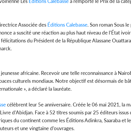
ivoirienne Les
Éditions Calebasse
a remporté le Prix de la cat
Côte d'
sanitaire
modernise
irectrice Associée des
Éditions Calebasse
. Son roman Sous le 
nnonce a suscité une réaction au plus haut niveau de l’État ivoir
 félicitations du Président de la République Alassane Ouattara
marck.
e jeunesse africaine. Recevoir une telle reconnaissance à Nair
espaces culturels mondiaux. Notre objectif est désormais de bât
ernationale », a déclaré la lauréate.
sse
célèbrent leur 5e anniversaire. Créée le 06 mai 2021, la m
 Livre d’Abidjan. Face à 52 titres soumis par 25 éditeurs issus 
oriques du continent comme les Éditions Adinkra, Saaraba et l
auteurs et une vingtaine d’ouvrages.