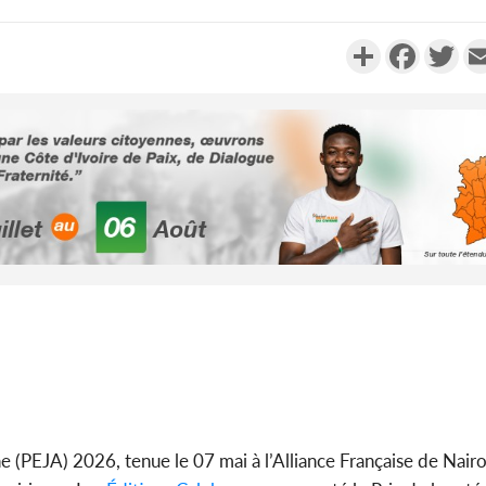
Partager
Faceboo
Twi
Côte d'Ivo
2026, 
battant de
Côte d'Ivo
socié
gouverneme
ne (PEJA) 2026, tenue le 07 mai à l’Alliance Française de Nair