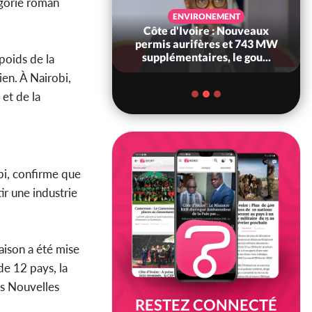
égorie roman
SANTÉ
ENVIRONEMENT
Ivoire : Réforme
Côte d'Ivoire : Nouveaux
, le gouvernement
permis aurifères et 743 MW
 ses structures...
supplémentaires, le gou...
poids de la
ien. À Nairobi,
 et de la
obi, confirme que
ir une industrie
aison a été mise
de 12 pays, la
es Nouvelles
RESTEZ CONNECTÉ