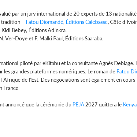
alué par un jury international de 20 experts de 13 nationalités
 tradition –
Fatou Diomandé
,
Éditions Calebasse
, Côte d’Ivoi
 – Kidi Bebey, Éditions Adinkra.
 N. Ver-Doye et F. Malki Paul, Éditions Saaraba.
ernational piloté par eKitabu et la consultante Agnès Debiage.
ur les grandes plateformes numériques. Le roman de
Fatou D
e l’Afrique de l’Est. Des négociations sont également en cours
n France.
 ont annoncé que la cérémonie du
PEJA
2027 quittera le
Kenya