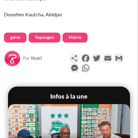
Donatien Kautcha, Abidjan
gares
Yopougon
Mairie
Partager
Facebook
Twitter
Email
Gmail
Par
Koaci
Messenger
WhatsApp
Infos à la une