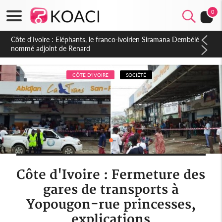
0
Cameroun : 5 combattants séparatistes neutralisés, le Mindef
dément les rumeurs d'exactions des civils
CÔTE D'IVOIRE
SOCIÉTÉ
Côte d'Ivoire : Fermeture des
gares de transports à
Yopougon-rue princesses,
explications