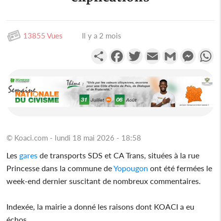
13855 Vues
Il y a 2 mois
Partager
Facebook
Twitter
Email
Gmail
Messen
W
© Koaci.com - lundi 18 mai 2026 - 18:58
Les
gares
de transports SDS et CA Trans, situées à la rue
Princesse dans la commune de
Yopougon
ont été fermées le
week-end dernier suscitant de nombreux commentaires.
Indexée, la mairie a donné les raisons dont KOACI a eu
échos.