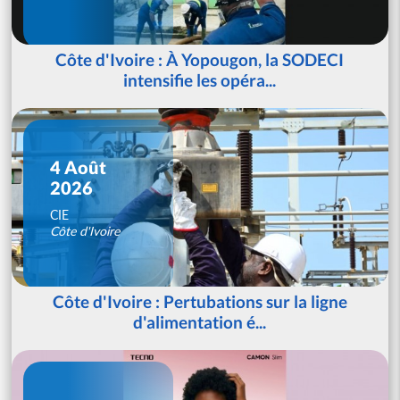
Côte d'Ivoire : À Yopougon, la SODECI
intensifie les opéra...
4 Août
2026
CIE
Côte d'Ivoire
Côte d'Ivoire : Pertubations sur la ligne
d'alimentation é...