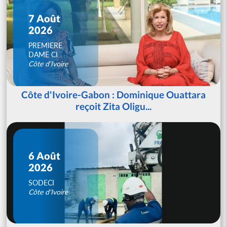
7 Août
2026
PREMIERE
DAME CI
Côte d'Ivoire
Côte d'Ivoire-Gabon : Dominique Ouattara
reçoit Zita Oligu...
6 Août
2026
SODECI
Côte d'Ivoire