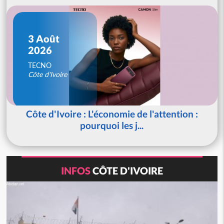
3 Août
2026
TECNO
Côte d'Ivoire
Côte d'Ivoire : L'économie de l'attention :
pourquoi les j...
INFOS
CÔTE D'IVOIRE