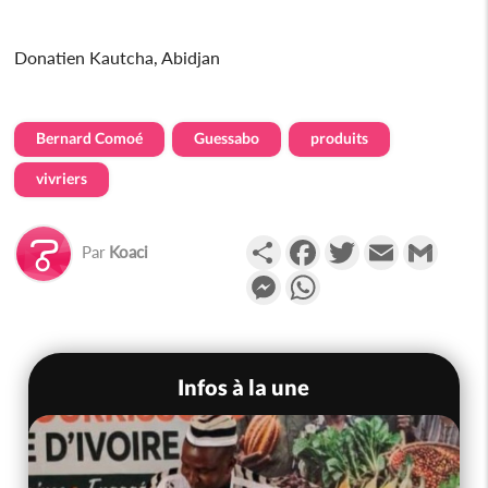
Donatien Kautcha, Abidjan
Bernard Comoé
Guessabo
produits
vivriers
Partager
Facebook
Twitter
Email
Gmail
Par
Koaci
Messenger
WhatsApp
Infos à la une