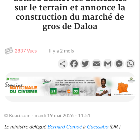
sur le terrain et annonce la
construction du marché de
gros de Daloa
2837 Vues
Il y a 2 mois
Partager
Facebook
Twitter
Email
Gmail
Messen
W
© Koaci.com - mardi 19 mai 2026 - 11:51
Le ministre délégué
Bernard Comoé
à
Guessabo
(DR )