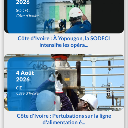
2026
SODECI
Côte d'Ivoire
Côte d'Ivoire : À Yopougon, la SODECI
intensifie les opéra...
4 Août
2026
CIE
Côte d'Ivoire
Côte d'Ivoire : Pertubations sur la ligne
d'alimentation é...