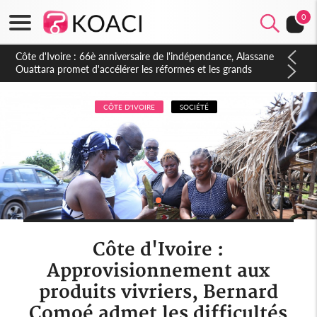
0
Côte d'Ivoire : À Abidjan, Amadou Oury Bah admire le modèle
ivoirien et veut s'en inspirer pour accélérer le développement
de la Guinée
CÔTE D'IVOIRE
SOCIÉTÉ
Côte d'Ivoire :
Approvisionnement aux
produits vivriers, Bernard
Comoé admet les difficultés