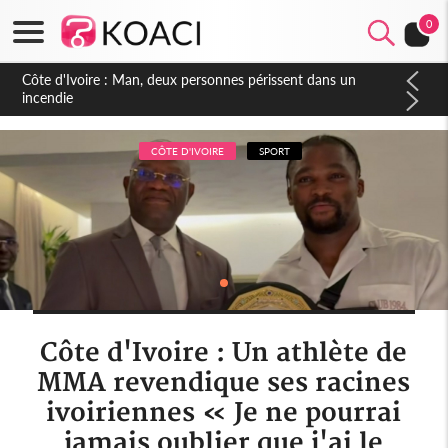
0
Côte d'Ivoire : Séileu, la célébration de la fête nationale
transformée en vaste campagne contre les produits
dépigmentants dangereux
CÔTE D'IVOIRE
SPORT
Côte d'Ivoire : Un athlète de
MMA revendique ses racines
ivoiriennes « Je ne pourrai
jamais oublier que j'ai le