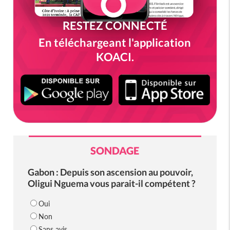
RESTEZ CONNECTÉ
En téléchargeant l'application
KOACI.
SONDAGE
Gabon : Depuis son ascension au pouvoir,
Oligui Nguema vous parait-il compétent ?
Oui
Non
Sans avis