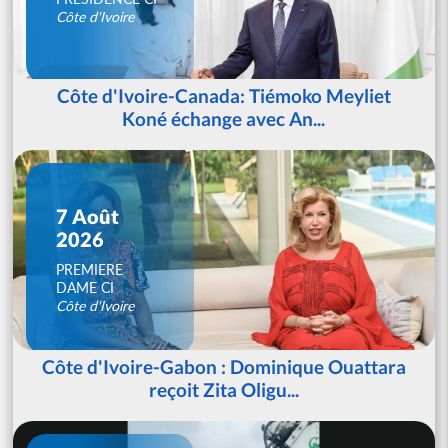
Côte d'Ivoire
Côte d'Ivoire-Canada: Tiémoko Meyliet
Koné échange avec An...
7 Août
2026
PREMIERE
DAME CI
Côte d'Ivoire
Côte d'Ivoire-Gabon : Dominique Ouattara
reçoit Zita Oligu...