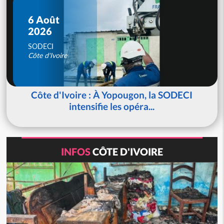
6 Août
2026
SODECI
Côte d'Ivoire
Côte d'Ivoire : À Yopougon, la SODECI
intensifie les opéra...
INFOS
CÔTE D'IVOIRE