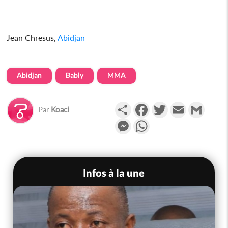
Jean Chresus,
Abidjan
Abidjan
Bably
MMA
Partager
Facebook
Twitter
Email
Gmail
Par
Koaci
Messenger
WhatsApp
Infos à la une