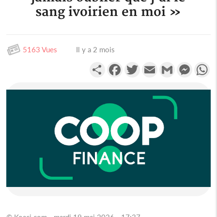
sang ivoirien en moi »
5163 Vues
Il y a 2 mois
Partager
Facebook
Twitter
Email
Gmail
Messen
W
© Koaci.com - mardi 19 mai 2026 - 17:37