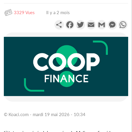
3329 Vues
Il y a 2 mois
Partager
Facebook
Twitter
Email
Gmail
Messen
W
© Koaci.com - mardi 19 mai 2026 - 10:34