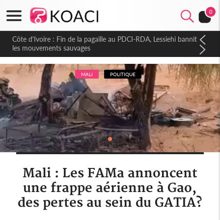
0
Côte d'Ivoire : Fin de la pagaille au PDCI-RDA, Lessiehi bannit
les mouvements sauvages
MALI
POLITIQUE
Mali : Les FAMa annoncent
une frappe aérienne à Gao,
des pertes au sein du GATIA?