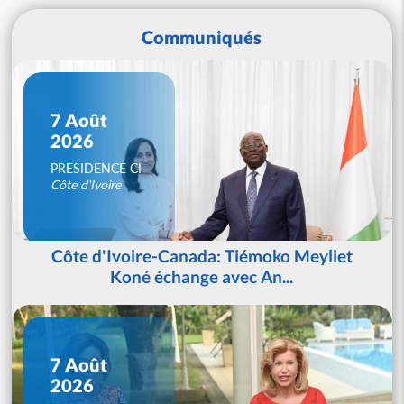
Communiqués
7 Août
2026
PRESIDENCE CI
Côte d'Ivoire
Côte d'Ivoire-Canada: Tiémoko Meyliet
Koné échange avec An...
7 Août
2026