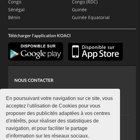
Congo
Congo (RDC)
Sénégal
Guinée
Bénin
Guinée Equatorial
Télécharger l'application KOACI
NOUS CONTACTER
contact@koaci.com
koaci@yahoo.fr
En poursuivant votre navigation sur ce site, vous
+225 07 08 85 52 93
acceptez l'utilisation de Cookies pour vous
proposer des publicités adaptées à vos centres
d'intérêts, pour réaliser des statistiques de
NEWSLETTER
navigation, et pour faciliter le partage
Restez connecté via notre newsletter
d'information sur les réseaux sociaux.