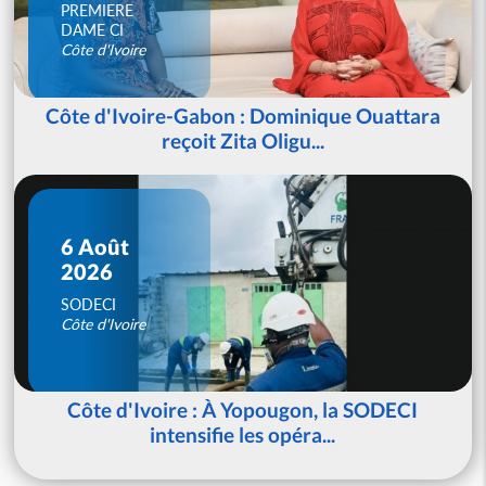
PREMIERE
DAME CI
Côte d'Ivoire
Côte d'Ivoire-Gabon : Dominique Ouattara
reçoit Zita Oligu...
6 Août
2026
SODECI
Côte d'Ivoire
Côte d'Ivoire : À Yopougon, la SODECI
intensifie les opéra...