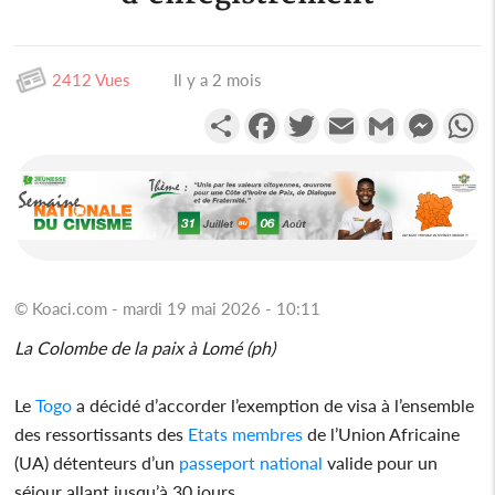
2412 Vues
Il y a 2 mois
Partager
Facebook
Twitter
Email
Gmail
Messen
W
© Koaci.com - mardi 19 mai 2026 - 10:11
La Colombe de la paix à Lomé (ph)
Le
Togo
a décidé d’accorder l’exemption de visa à l’ensemble
des ressortissants des
Etats membres
de l’Union Africaine
(UA) détenteurs d’un
passeport national
valide pour un
séjour allant jusqu’à 30 jours.