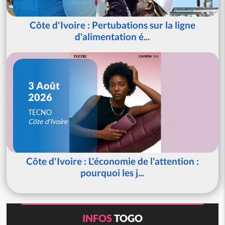
Côte d'Ivoire : Pertubations sur la ligne
d'alimentation é...
3 Août
2026
TECNO
Côte d'Ivoire
Côte d'Ivoire : L'économie de l'attention :
pourquoi les j...
INFOS
TOGO