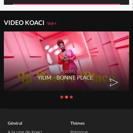
VIDEO KOACI
Voir+
RAP IVOIRE
YILIM - BONNE PLACE
Général
Thèmes
A la une de Koaci
Politique