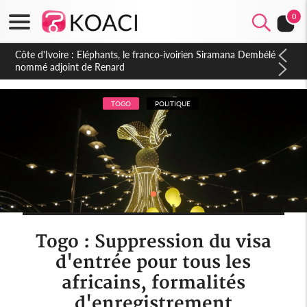
0
Cameroun : 5 combattants séparatistes neutralisés, le Mindef
dément les rumeurs d'exactions des civils
TOGO
POLITIQUE
Togo : Suppression du visa
d'entrée pour tous les
africains, formalités
d'enregistrement