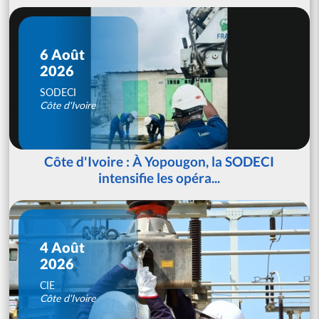
6 Août
2026
SODECI
Côte d'Ivoire
Côte d'Ivoire : À Yopougon, la SODECI
intensifie les opéra...
4 Août
2026
CIE
Côte d'Ivoire