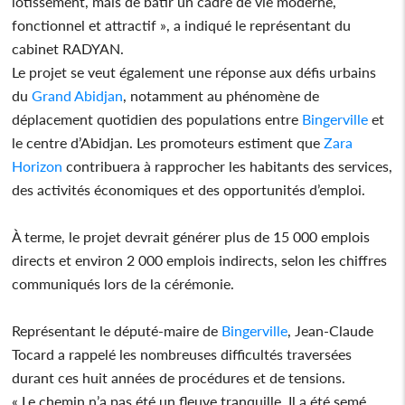
lotissement, mais de bâtir un cadre de vie moderne,
fonctionnel et attractif », a indiqué le représentant du
cabinet RADYAN.
Le projet se veut également une réponse aux défis urbains
du
Grand Abidjan
, notamment au phénomène de
déplacement quotidien des populations entre
Bingerville
et
le centre d’Abidjan. Les promoteurs estiment que
Zara
Horizon
contribuera à rapprocher les habitants des services,
des activités économiques et des opportunités d’emploi.
À terme, le projet devrait générer plus de 15 000 emplois
directs et environ 2 000 emplois indirects, selon les chiffres
communiqués lors de la cérémonie.
Représentant le député-maire de
Bingerville
, Jean-Claude
Tocard a rappelé les nombreuses difficultés traversées
durant ces huit années de procédures et de tensions.
« Le chemin n’a pas été un fleuve tranquille. Il a été semé