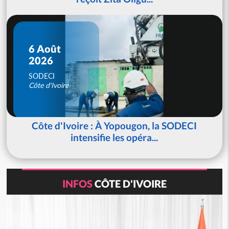
6 Août
2026
SODECI
Côte d'Ivoire
Côte d'Ivoire : À Yopougon, la SODECI
intensifie les opéra...
INFOS
CÔTE D'IVOIRE