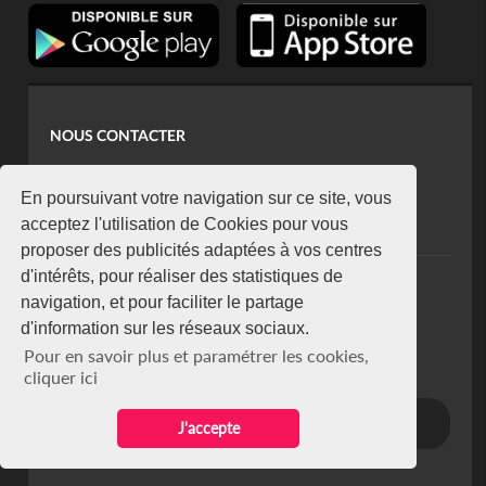
NOUS CONTACTER
contact@koaci.com
koaci@yahoo.fr
En poursuivant votre navigation sur ce site, vous
+225 07 08 85 52 93
acceptez l'utilisation de Cookies pour vous
proposer des publicités adaptées à vos centres
d'intérêts, pour réaliser des statistiques de
NEWSLETTER
navigation, et pour faciliter le partage
Restez connecté via notre newsletter
d'information sur les réseaux sociaux.
S'abonner
Pour en savoir plus et paramétrer les cookies,
Se désabonner
cliquer ici
J'accepte