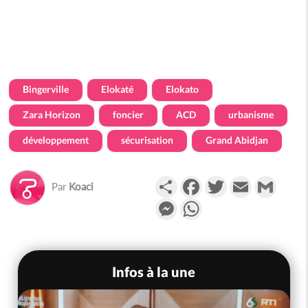
Bingerville
Elokaté
Elokato
Zara Horizon
foncier
ACD
urbanisme
développement
sécurisation
Grand Abidjan
Partager
Facebook
Twitter
Email
Gmail
Par
Koaci
Messenger
WhatsApp
Infos à la une