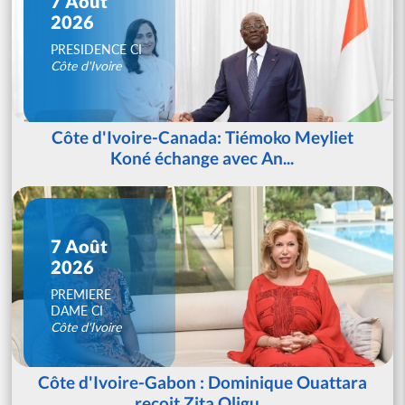
7 Août
2026
PRESIDENCE CI
Côte d'Ivoire
Côte d'Ivoire-Canada: Tiémoko Meyliet
Koné échange avec An...
7 Août
2026
PREMIERE
DAME CI
Côte d'Ivoire
Côte d'Ivoire-Gabon : Dominique Ouattara
reçoit Zita Oligu...