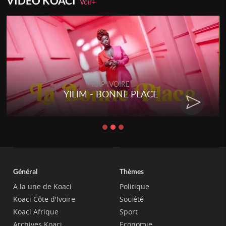
VIDEO KOACI
Voir+
RAP IVOIRE
YILIM - BONNE PLACE
Général
Thèmes
A la une de Koaci
Politique
Koaci Côte d'Ivoire
Société
Koaci Afrique
Sport
Archives Koaci
Economie