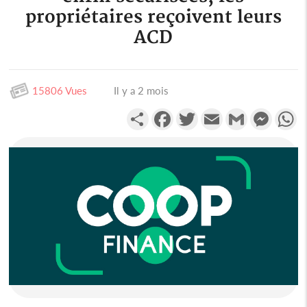
propriétaires reçoivent leurs
ACD
15806 Vues
Il y a 2 mois
Partager
Facebook
Twitter
Email
Gmail
Messen
W