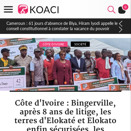
0
Côte d'Ivoire : Fin de la pagaille au PDCI-RDA, Lessiehi bannit
les mouvements sauvages
CÔTE D'IVOIRE
SOCIÉTÉ
Côte d'Ivoire : Bingerville,
après 8 ans de litige, les
terres d'Elokaté et Elokato
enfin sécurisées, les