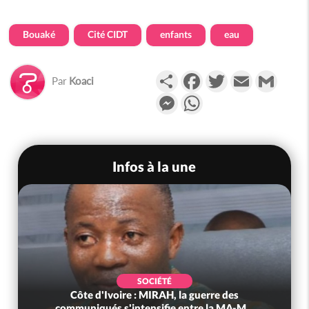
Bouaké
Cité CIDT
enfants
eau
Partager
Facebook
Twitter
Email
Gmail
Par
Koaci
Messenger
WhatsApp
Infos à la une
SOCIÉTÉ
Côte d'Ivoire : MIRAH, la guerre des
communiqués s'intensifie entre la MA-M...