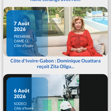
7 Août
2026
PREMIERE
DAME CI
Côte d'Ivoire
Côte d'Ivoire-Gabon : Dominique Ouattara
reçoit Zita Oligu...
6 Août
2026
SODECI
Côte d'Ivoire