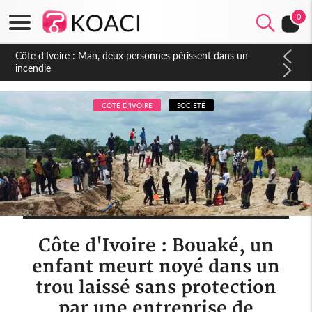
0
Côte d'Ivoire : Séileu, la célébration de la fête nationale
transformée en vaste campagne contre les produits
dépigmentants dangereux
CÔTE D'IVOIRE
SOCIÉTÉ
Côte d'Ivoire : Bouaké, un
enfant meurt noyé dans un
trou laissé sans protection
par une entreprise de