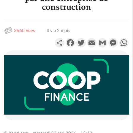
construction
3660 Vues
Il y a 2 mois
Partager
Facebook
Twitter
Email
Gmail
Messen
W
© Koaci.com - mercredi 20 mai 2026 - 15:43