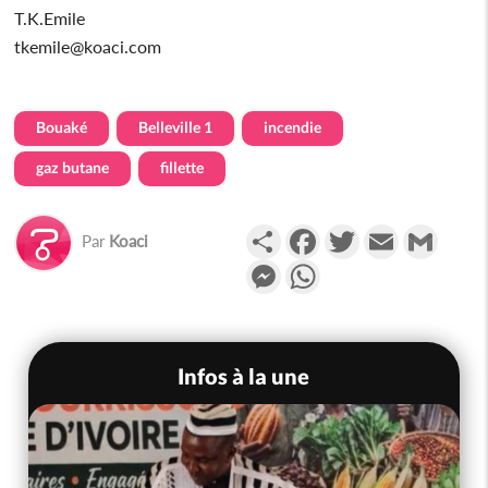
T.K.Emile
tkemile@koaci.com
Bouaké
Belleville 1
incendie
gaz butane
fillette
Partager
Facebook
Twitter
Email
Gmail
Par
Koaci
Messenger
WhatsApp
Infos à la une