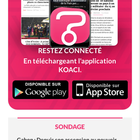
RESTEZ CONNECTÉ
En téléchargeant l'application
KOACI.
SONDAGE
Gabon : Depuis son ascension au pouvoir,