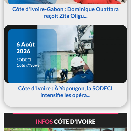
Côte d'Ivoire-Gabon : Dominique Ouattara
reçoit Zita Oligu...
6 Août
2026
SODECI
Côte d'Ivoire
Côte d'Ivoire : À Yopougon, la SODECI
intensifie les opéra...
INFOS
CÔTE D'IVOIRE