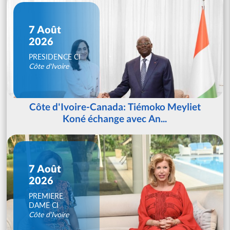
7 Août
2026
PRESIDENCE CI
Côte d'Ivoire
Côte d'Ivoire-Canada: Tiémoko Meyliet
Koné échange avec An...
7 Août
2026
PREMIERE
DAME CI
Côte d'Ivoire