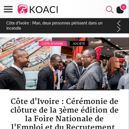
0
Côte d'Ivoire : Séileu, la célébration de la fête nationale
transformée en vaste campagne contre les produits
dépigmentants dangereux
CÔTE D'IVOIRE
SOCIÉTÉ
Côte d'Ivoire : Cérémonie de
clôture de la 3ème édition de
la Foire Nationale de
l'Emploi et du Recrutement,