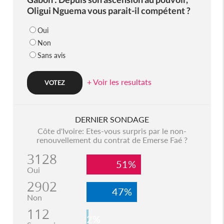
Oligui Nguema vous parait-il compétent ?
Oui
Non
Sans avis
+ Voir les resultats
DERNIER SONDAGE
Côte d'Ivoire: Etes-vous surpris par le non-
renouvellement du contrat de Emerse Faé ?
3128
51%
Oui
2902
47%
Non
112
2%