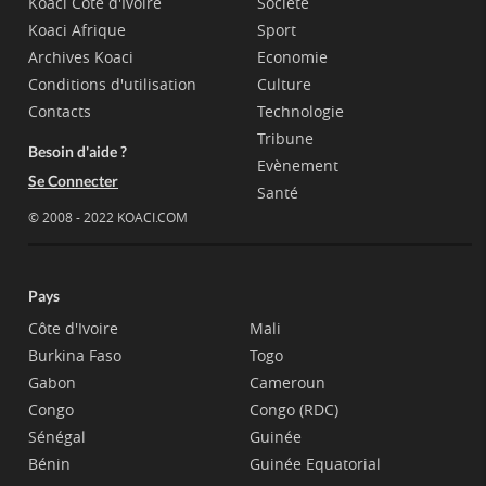
Koaci Côte d'Ivoire
Société
Koaci Afrique
Sport
Archives Koaci
Economie
Conditions d'utilisation
Culture
Contacts
Technologie
Tribune
Besoin d'aide ?
Evènement
Se Connecter
Santé
© 2008 - 2022 KOACI.COM
Pays
Côte d'Ivoire
Mali
Burkina Faso
Togo
Gabon
Cameroun
Congo
Congo (RDC)
Sénégal
Guinée
Bénin
Guinée Equatorial