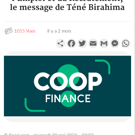
le message de Téné Birahima
1055 Vues
Il y a 2 mois
Partager
Facebook
Twitter
Email
Gmail
Messen
W
© Koaci.com - mercredi 20 mai 2026 - 19:03