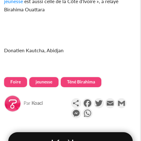
jeunesse
est aussi celle de la Côte d’Ivoire », a relayé
Birahima Ouattara
Donatien Kautcha, Abidjan
Foire
jeunesse
Téné Birahima
Partager
Facebook
Twitter
Email
Gmail
Par
Koaci
Messenger
WhatsApp