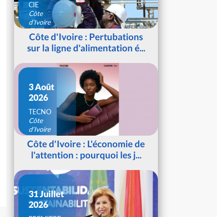
CIE
Côte
d'Ivoire
Côte d'Ivoire : Pertubations
sur la ligne d'alimentation é...
3 Août
2026
TECNO
Côte
d'Ivoire
Côte d'Ivoire : L'économie de
l'attention : pourquoi les j...
31 Juillet
2026