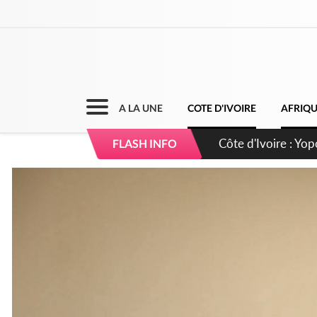
A LA UNE
COTE D'IVOIRE
AFRIQ
Côte d'Ivoire : CHU
FLASH INFO
direction sur les 