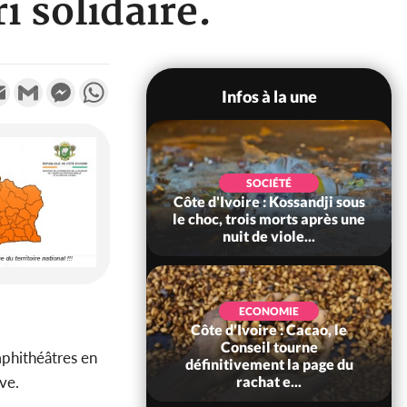
i solidaire.
k
tter
Email
Gmail
Messenger
WhatsApp
Infos à la une
POLITIQUE
SOCIÉTÉ
ire : Indépendance
Côte d'Ivoire : Kossandji sous
Yopougon coeur
le choc, trois morts après une
 la célébration...
nuit de viole...
ECONOMIE
Côte d'Ivoire : Cacao, le
SOCIÉTÉ
ire : Réforme de la
Conseil tourne
phithéâtres en
té civile, le
définitivement la page du
ive.
nt valide six dé...
rachat e...