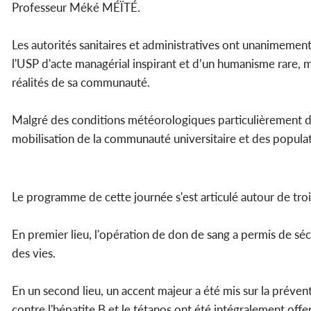
Professeur Méké MÉÏTÉ.
Les autorités sanitaires et administratives ont unanimement 
l'USP d'acte managérial inspirant et d’un humanisme rare, 
réalités de sa communauté.
Malgré des conditions météorologiques particulièrement diff
mobilisation de la communauté universitaire et des popula
Le programme de cette journée s'est articulé autour de troi
En premier lieu, l'opération de don de sang a permis de séc
des vies.
En un second lieu, un accent majeur a été mis sur la préven
contre l'hépatite B et le tétanos ont été intégralement offe