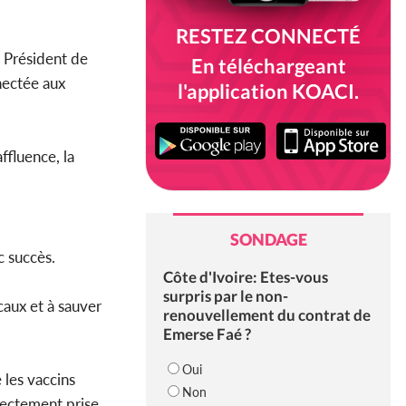
RESTEZ CONNECTÉ
u Président de
En téléchargeant
nectée aux
l'application KOACI.
ffluence, la
SONDAGE
c succès.
Côte d'Ivoire: Etes-vous
surpris par le non-
caux et à sauver
renouvellement du contrat de
Emerse Faé ?
Oui
 les vaccins
Non
irectement prise