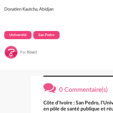
Donatien Kautcha, Abidjan
Uniiversité
San Pedro
Par
Koaci
0 Commentaire(s)
Côte d'Ivoire : San Pedro, l'U
en pôle de santé publique et réus