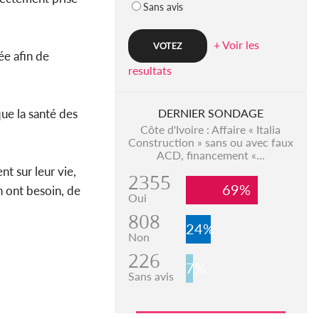
Sans avis
+ Voir les
ée afin de
resultats
que la santé des
DERNIER SONDAGE
Côte d'Ivoire : Affaire « Italia
Construction » sans ou avec faux
ACD, financement «...
t sur leur vie,
2355
69%
n ont besoin, de
Oui
808
24%
Non
226
7%
Sans avis