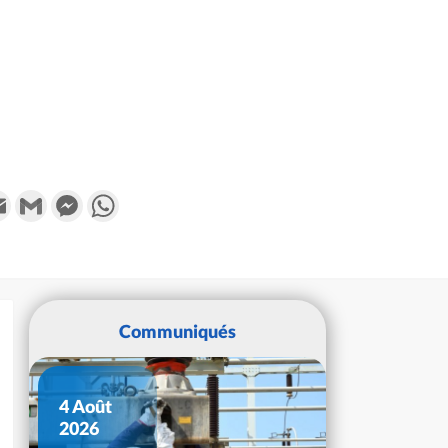
k
tter
Email
Gmail
Messenger
WhatsApp
Communiqués
4 Août
2026