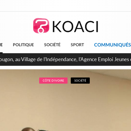
COMMUNIQUÉS
UE
POLITIQUE
SOCIÉTÉ
SPORT
 de Treichville, après la fronde, les agents contractuels obti
arriérés du SMIG 2023
CÔTE D'IVOIRE
SOCIÉTÉ