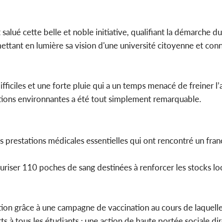
salué cette belle et noble initiative, qualifiant la démarche d
mettant en lumière sa vision d'une université citoyenne et con
iciles et une forte pluie qui a un temps menacé de freiner l’a
tions environnantes a été tout simplement remarquable.
s prestations médicales essentielles qui ont rencontré un fran
uriser 110 poches de sang destinées à renforcer les stocks lo
tion grâce à une campagne de vaccination au cours de laquelle
rts à tous les étudiants ; une action de haute portée sociale d