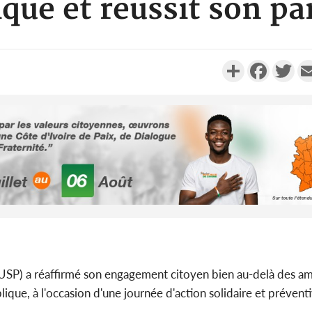
que et réussit son par
Partager
Faceboo
Twi
Côte d'Ivo
2026, 
battant de
Côte d'Ivo
USP) a réaffirmé son engagement citoyen bien au-delà des am
socié
que, à l'occasion d'une journée d'action solidaire et prévent
gouverneme