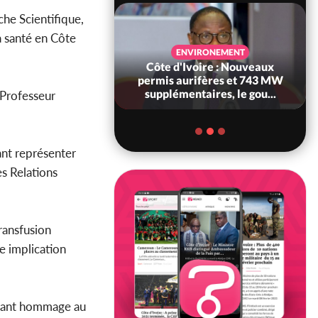
he Scientifique,
a santé en Côte
SANTÉ
ENVIRONEMENT
Ivoire : Réforme
Côte d'Ivoire : Nouveaux
, le gouvernement
permis aurifères et 743 MW
 ses structures...
supplémentaires, le gou...
 Professeur
ant représenter
s Relations
ransfusion
te implication
ibrant hommage au