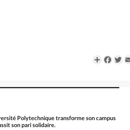
Partager
Faceboo
Twi
niversité Polytechnique transforme son campus
sit son pari solidaire.