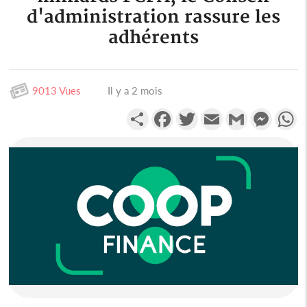
d'administration rassure les
adhérents
9013 Vues
Il y a 2 mois
Partager
Facebook
Twitter
Email
Gmail
Messen
W