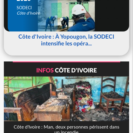
SODECI
Côte d'Ivoire
Côte d'Ivoire : À Yopougon, la SODECI
intensifie les opéra...
INFOS
CÔTE D'IVOIRE
Côte d'Ivoire : Man, deux personnes périssent dans
un incendie