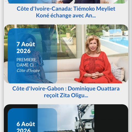
Côte d'Ivoire-Canada: Tiémoko Meyliet
Koné échange avec An...
7 Août
2026
PREMIERE
DAME CI
Côte d'Ivoire
Côte d'Ivoire-Gabon : Dominique Ouattara
reçoit Zita Oligu...
6 Août
2026