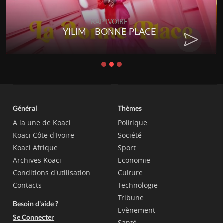
RAP IVOIRE
YILIM - BONNE PLACE
Général
Thèmes
A la une de Koaci
Politique
Koaci Côte d'Ivoire
Société
Koaci Afrique
Sport
Archives Koaci
Economie
Conditions d'utilisation
Culture
Contacts
Technologie
Tribune
Besoin d'aide ?
Evènement
Se Connecter
Santé