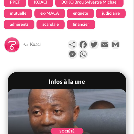
PPEF
KOACI
BOKO Brou Sylvestre Michaël
mutuelle
ex-MACA
enquête
judiciaire
adhérents
scandale
financier
Partager
Facebook
Twitter
Email
Gmail
Par
Koaci
Messenger
WhatsApp
Infos à la une
SOCIÉTÉ