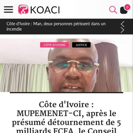
0
Côte d'Ivoire : Séileu, la célébration de la fête nationale
transformée en vaste campagne contre les produits
dépigmentants dangereux
CÔTE D'IVOIRE
JUSTICE
Côte d'Ivoire :
MUPEMENET-CI, après le
présumé détournement de 5
milliards FCFA, le Conseil